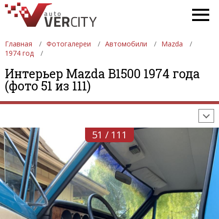
Главная
Фотогалереи
Автомобили
Mazda
1974 год
ФОТОГАЛЕРЕИ
АВТОМОБИЛИ
ДЕВУШКИ
Интерьер Mazda B1500 1974 года
(фото 51 из 111)
АВТОСАЛОНЫ
ФОРМУЛА-1
АВТОМОБИЛИ
ПОСЛЕДНИЕ ДОБАВЛЕНИЯ
51 / 111