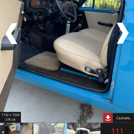
1152 x 1536
Скачать
379 кб
111