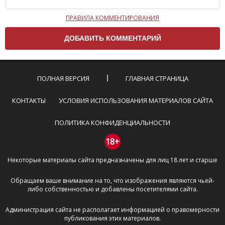
ПРАВИЛА КОММЕНТИРОВАНИЯ
Чтобы ваш комментарий был опубликован на сайте,
вам нужно придерживаться следующих правил:
Комментарий не может быть слишком
короткой — избегайте односложных и чисто
эмоциональных высказываний.
ПОЛНАЯ ВЕРСИЯ
ГЛАВНАЯ СТРАНИЦА
Не стоит отклоняться от предмета обсуждения.
Пожалуйста, не используйте в комментарие
КОНТАКТЫ
УСЛОВИЯ ИСПОЛЬЗОВАНИЯ МАТЕРИАЛОВ САЙТА
оскорбления и нецензурную лексику, а также
призывы к насилию и высказывания,
ПОЛИТИКА КОНФИДЕНЦИАЛЬНОСТИ
направленные на разжигание расовой,
межнациональной и религиозной розни —
18+
пожалейте наших модераторов, они кстати
Некоторые материалы сайта предназначены для лиц 18 лет и старше
очень славные ребята, поверьте.
Не пишите транслитом или только заглавными
Обращаем ваше внимание на то, что изображения являются чьей-
буквами.
либо собственностью и добавлены посетителями сайта.
Не копируйте рецензии с других сайтов, нам
важно именно ваше мнение.
Администрация сайта не располагает информацией о правомерности
Не размещайте рекламу!
публикования этих материалов.