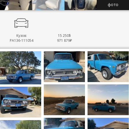
фото
Кузов:
15 250$
PA136-111054
971 879₽