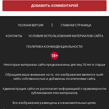
вам нужно придерживаться следующих правил:
Комментарий не может быть слишком
короткой — избегайте односложных и чисто
эмоциональных высказываний.
ПОЛНАЯ ВЕРСИЯ
ГЛАВНАЯ СТРАНИЦА
Не стоит отклоняться от предмета обсуждения.
Пожалуйста, не используйте в комментарие
КОНТАКТЫ
УСЛОВИЯ ИСПОЛЬЗОВАНИЯ МАТЕРИАЛОВ САЙТА
оскорбления и нецензурную лексику, а также
призывы к насилию и высказывания,
ПОЛИТИКА КОНФИДЕНЦИАЛЬНОСТИ
направленные на разжигание расовой,
межнациональной и религиозной розни —
18+
пожалейте наших модераторов, они кстати
Некоторые материалы сайта предназначены для лиц 18 лет и старше
очень славные ребята, поверьте.
Не пишите транслитом или только заглавными
Обращаем ваше внимание на то, что изображения являются чьей-
буквами.
либо собственностью и добавлены посетителями сайта.
Не копируйте рецензии с других сайтов, нам
важно именно ваше мнение.
Администрация сайта не располагает информацией о правомерности
Не размещайте рекламу!
публикования этих материалов.
И запаситесь терпением, все комментарии
Все изображения размещены в ознакомительных целях.
публикуются только после модерации, поэтому ваш