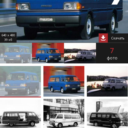
640 x 480
Скачать
39 кб
7
фото