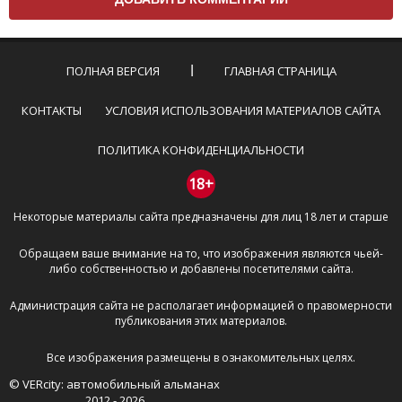
Комментарий не может быть слишком
короткой — избегайте односложных и чисто
эмоциональных высказываний.
ПОЛНАЯ ВЕРСИЯ
ГЛАВНАЯ СТРАНИЦА
Не стоит отклоняться от предмета обсуждения.
Пожалуйста, не используйте в комментарие
КОНТАКТЫ
УСЛОВИЯ ИСПОЛЬЗОВАНИЯ МАТЕРИАЛОВ САЙТА
оскорбления и нецензурную лексику, а также
призывы к насилию и высказывания,
ПОЛИТИКА КОНФИДЕНЦИАЛЬНОСТИ
направленные на разжигание расовой,
межнациональной и религиозной розни —
18+
пожалейте наших модераторов, они кстати
Некоторые материалы сайта предназначены для лиц 18 лет и старше
очень славные ребята, поверьте.
Не пишите транслитом или только заглавными
Обращаем ваше внимание на то, что изображения являются чьей-
буквами.
либо собственностью и добавлены посетителями сайта.
Не копируйте рецензии с других сайтов, нам
важно именно ваше мнение.
Администрация сайта не располагает информацией о правомерности
Не размещайте рекламу!
публикования этих материалов.
И запаситесь терпением, все комментарии
Все изображения размещены в ознакомительных целях.
публикуются только после модерации, поэтому ваш
© VERcity: автомобильный альманах
отзыв может появиться на сайте с некоторым
2012 - 2026