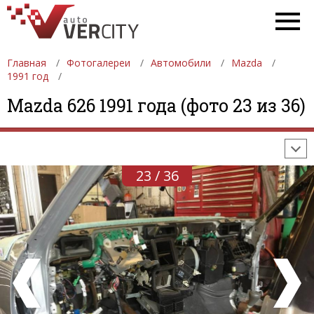
Главная
Фотогалереи
Автомобили
Mazda
1991 год
ФОТОГАЛЕРЕИ
АВТОМОБИЛИ
ДЕВУШКИ
Mazda 626 1991 года (фото 23 из 36)
АВТОСАЛОНЫ
ФОРМУЛА-1
АВТОМОБИЛИ
ПОСЛЕДНИЕ ДОБАВЛЕНИЯ
23 / 36