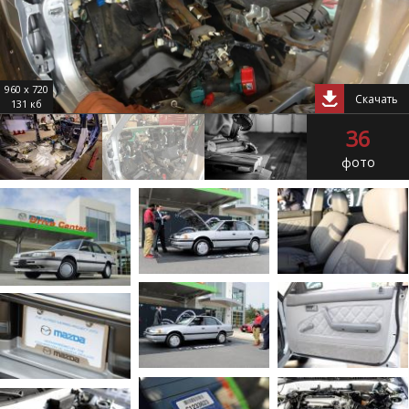
960 x 720
Скачать
131 кб
36
фото