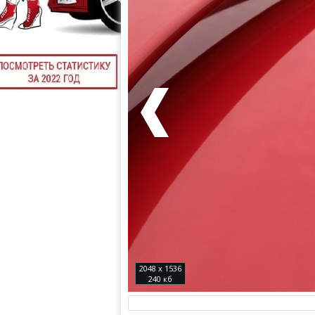
2048 x 1536
240 кб