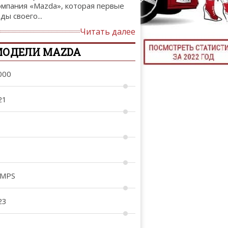
омпания «Mazda», которая первые
ТЮНИНГ М
ды своего...
Читать далее
МОДЕЛИ MAZDA
КАЛ
000
ДЕВУШКИ И А
21
 MPS
23