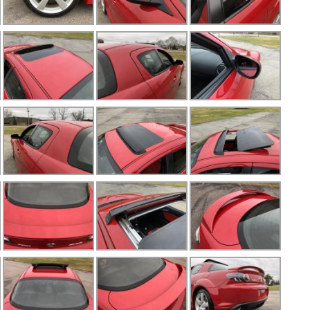
R
R
R
S
S
T
V
X
X