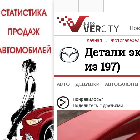
Нов
Главная
Фотогалереи
Детали эк
из 197)
Автомобили
Д
Последние добавления
Де
(+1102)
Де
Список марок
АВТО
ДЕВУШКИ
АВТОСАЛОНЫ
Понравилось?
Поделитесь с друзьями