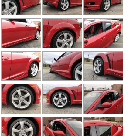
Mi
M
M
M
M
M
P
P
P