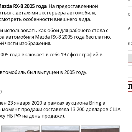
azda RX-8 2005 года
. На предоставленной
ься с деталями экстерьера автомобиля,
6
ссмотреть особенности внешнего вида.
6
и использовать как обои для рабочего стола с
а автомобиля Mazda RX-8 2005 года бесплатно,
ей части изображения.
6
005 года включает в себя 197 фотографий в
9
втомобиль был выпущен в 2005 году.
A
П
A
0
A
н 23 января 2020 в рамках аукциона Bring a
на момент продажи составляла 13 200 долларов США
урсу НБ РФ на день продажи).
B
B