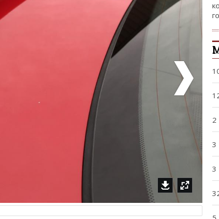
к
го
1
1
2
3
3
3
5