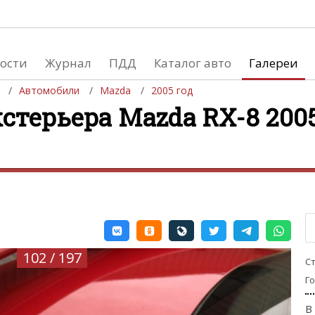
ости
Журнал
ПДД
Каталог авто
Галереи
Автомобили
Mazda
2005 год
стерьера Mazda RX-8 2005
евушки
Автосалоны
вушки и автомобили
Список мировых автосалонов
вушки и мото
102 / 197
С
Г
В