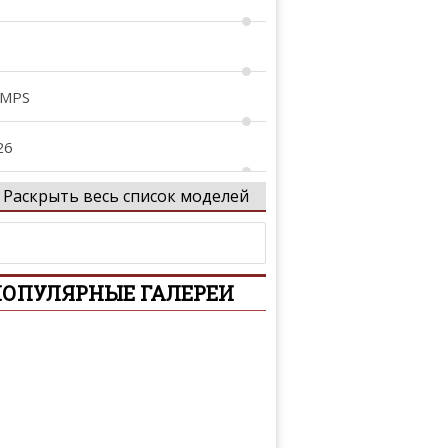
 MPS
26
Раскрыть весь список моделей
29
tenza
ОПУЛЯРНЫЕ ГАЛЕРЕИ
xela
Z-Wagon
-Series
iante