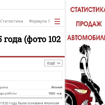
Статистика
Формула 1
 года (фото 102
С
ЕЩЕ
А
трана:
Япония
оды работы:
1920 - н.в.
 1920 году была основана японская
ТЮНИНГ АВ