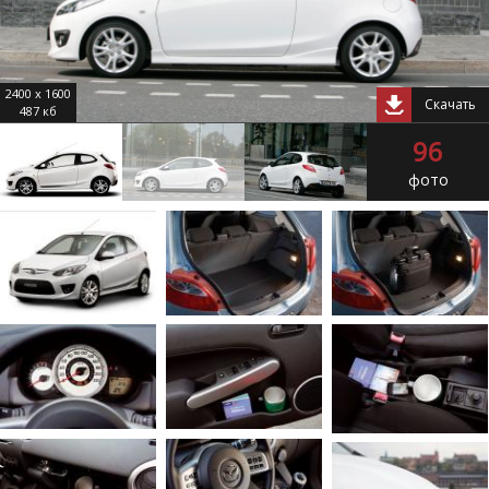
2400 x 1600
Скачать
487 кб
96
фото