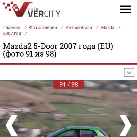
Главная
Фотогалереи
Автомобили
Mazda
2007 год
ФОТОГАЛЕРЕИ
АВТОМОБИЛИ
ДЕВУШКИ
Mazda2 5-Door 2007 года (EU)
(фото 91 из 98)
АВТОСАЛОНЫ
ФОРМУЛА-1
АВТОМОБИЛИ
ПОСЛЕДНИЕ ДОБАВЛЕНИЯ
91 / 98