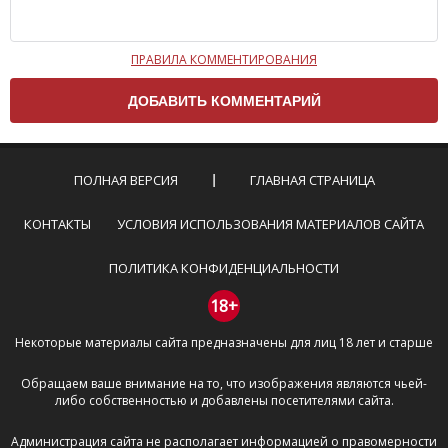
ПРАВИЛА КОММЕНТИРОВАНИЯ
Чтобы ваш комментарий был опубликован на сайте,
вам нужно придерживаться следующих правил:
Комментарий не может быть слишком
короткой — избегайте односложных и чисто
эмоциональных высказываний.
ПОЛНАЯ ВЕРСИЯ
ГЛАВНАЯ СТРАНИЦА
Не стоит отклоняться от предмета обсуждения.
Пожалуйста, не используйте в комментарие
КОНТАКТЫ
УСЛОВИЯ ИСПОЛЬЗОВАНИЯ МАТЕРИАЛОВ САЙТА
оскорбления и нецензурную лексику, а также
призывы к насилию и высказывания,
ПОЛИТИКА КОНФИДЕНЦИАЛЬНОСТИ
направленные на разжигание расовой,
межнациональной и религиозной розни —
18+
пожалейте наших модераторов, они кстати
Некоторые материалы сайта предназначены для лиц 18 лет и старше
очень славные ребята, поверьте.
Не пишите транслитом или только заглавными
Обращаем ваше внимание на то, что изображения являются чьей-
буквами.
либо собственностью и добавлены посетителями сайта.
Не копируйте рецензии с других сайтов, нам
важно именно ваше мнение.
Администрация сайта не располагает информацией о правомерности