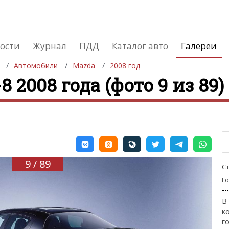
ости
Журнал
ПДД
Каталог авто
Галереи
Автомобили
Mazda
2008 год
 2008 года (фото 9 из 89)
евушки
Автосалоны
вушки и автомобили
Список мировых автосалонов
вушки и мото
9 / 89
С
Г
В
к
го