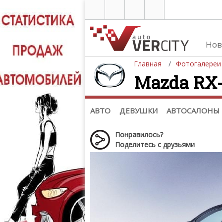
Нов
Главная
Фотогалереи
Mazda RX-8
Автомобили
Д
Последние добавления
Де
(+1102)
Де
Список марок
АВТО
ДЕВУШКИ
АВТОСАЛОНЫ
Понравилось?
Поделитесь с друзьями