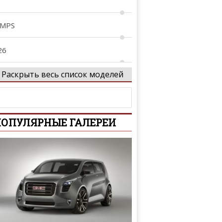
 MPS
26
Раскрыть весь список моделей
29
tenza
ОПУЛЯРНЫЕ ГАЛЕРЕИ
xela
Z-Wagon
-Series
iante