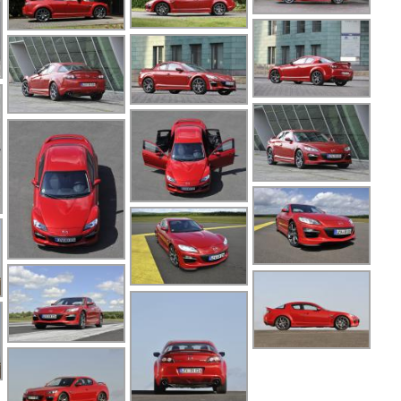
M
M
M
M
M
P
P
P
R