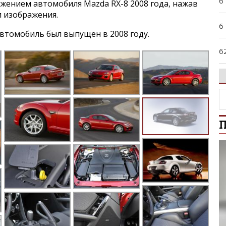
6
ажением автомобиля Mazda RX-8 2008 года, нажав
и изображения.
6
втомобиль был выпущен в 2008 году.
6
9
A
П
A
A
B
B