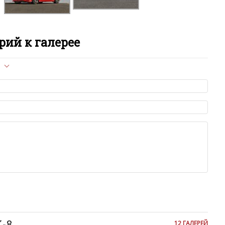
R
R
ий к галерее
S
л опубликован на сайте, вам нужно придерживаться
S
ет быть слишком короткой — избегайте односложных и чисто
азываний.
T
я от предмета обсуждения.
льзуйте в комментарие оскорбления и нецензурную лексику, а
V
илию и высказывания, направленные на разжигание расовой,
религиозной розни — пожалейте наших модераторов, они
е ребята, поверьте.
X
м или только заглавными буквами.
ии с других сайтов, нам важно именно ваше мнение.
аму!
X
се комментарии публикуются только после модерации, поэтому
я на сайте с некоторым опозданием.
X-8
12 ГАЛЕРЕЙ