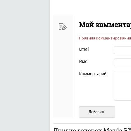
Мой комментар
Правила комментирования
Чтобы ваш комментарий бы
следующих правил:
Email
Комментарий не мож
эмоциональных выск
Имя
Не стоит отклонятьс
Пожалуйста, не испо
Комментарий
также призывы к нас
межнациональной и 
кстати очень славны
Не пишите транслито
Не копируйте реценз
Не размещайте рекл
И запаситесь терпением, в
ваш отзыв может появитьс
Другие галереи Mazda R