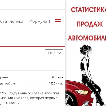
Статистика
Формула 1
ЕЩЕ
С
трана:
Япония
А
оды работы:
1920 - н.в.
 1920 году была основана японская
омпания «Mazda», которая первые
ды своего...
ТЮНИНГ АВ