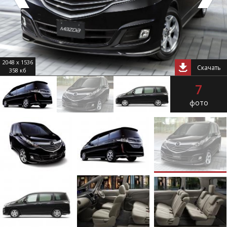
2048 x 1536
Скачать
358 кб
7
фото