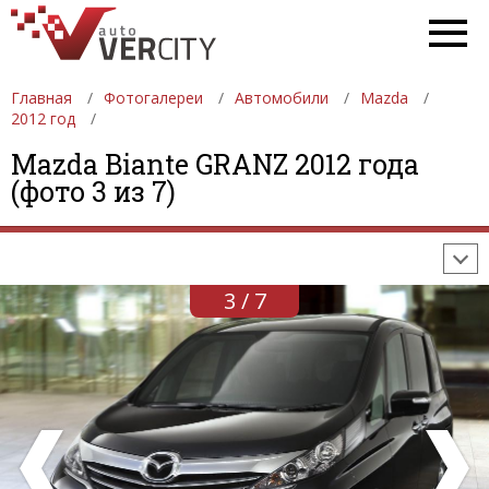
Главная
Фотогалереи
Автомобили
Mazda
2012 год
ФОТОГАЛЕРЕИ
АВТОМОБИЛИ
ДЕВУШКИ
Mazda Biante GRANZ 2012 года
(фото 3 из 7)
АВТОСАЛОНЫ
ФОРМУЛА-1
АВТОМОБИЛИ
ПОСЛЕДНИЕ ДОБАВЛЕНИЯ
3 / 7