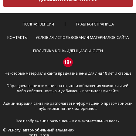
Комментарий не может быть слишком
короткой — избегайте односложных и чисто
эмоциональных высказываний.
ПОЛНАЯ ВЕРСИЯ
ГЛАВНАЯ СТРАНИЦА
Не стоит отклоняться от предмета обсуждения.
Пожалуйста, не используйте в комментарие
КОНТАКТЫ
УСЛОВИЯ ИСПОЛЬЗОВАНИЯ МАТЕРИАЛОВ САЙТА
оскорбления и нецензурную лексику, а также
призывы к насилию и высказывания,
ПОЛИТИКА КОНФИДЕНЦИАЛЬНОСТИ
направленные на разжигание расовой,
межнациональной и религиозной розни —
18+
пожалейте наших модераторов, они кстати
Некоторые материалы сайта предназначены для лиц 18 лет и старше
очень славные ребята, поверьте.
Не пишите транслитом или только заглавными
Обращаем ваше внимание на то, что изображения являются чьей-
буквами.
либо собственностью и добавлены посетителями сайта.
Не копируйте рецензии с других сайтов, нам
важно именно ваше мнение.
Администрация сайта не располагает информацией о правомерности
Не размещайте рекламу!
публикования этих материалов.
И запаситесь терпением, все комментарии
Все изображения размещены в ознакомительных целях.
публикуются только после модерации, поэтому ваш
© VERcity: автомобильный альманах
отзыв может появиться на сайте с некоторым
2012 - 2026