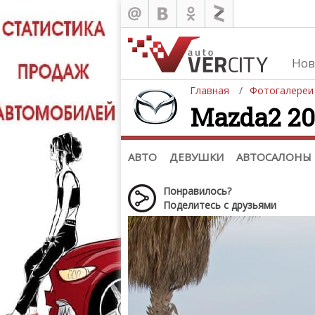
Нов
Главная
Фотогалереи
Mazda2 201
Автомобили
Д
Последние добавления
Де
(+1102)
Де
Список марок
АВТО
ДЕВУШКИ
АВТОСАЛОНЫ
Понравилось?
Поделитесь с друзьями