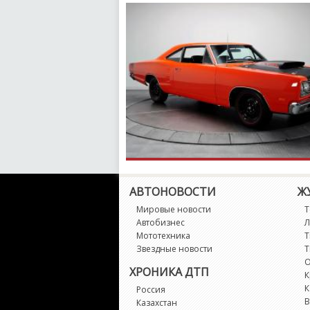
АВТОНОВОСТИ
Ж
Мировые новости
Т
Автобизнес
Л
Мототехника
Т
Звездные новости
Т
О
ХРОНИКА ДТП
К
К
Россия
В
Казахстан