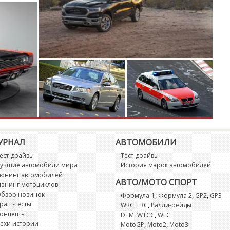
R
R
S
S
T
V
УРНАЛ
АВТОМОБИЛИ
ест-драйвы
Тест-драйвы
X
учшие автомобили мира
История марок автомобилей
юнинг автомобилей
АВТО/МОТО СПОРТ
X
юнинг мотоциклов
бзор новинок
,
,
,
Формула-1
Формула 2
GP2
GP3
раш-тесты
,
,
WRC
ERC
Ралли-рейды
онцепты
,
,
DTM
WTCC
WEC
ехи истории
,
,
MotoGP
Moto2
Moto3