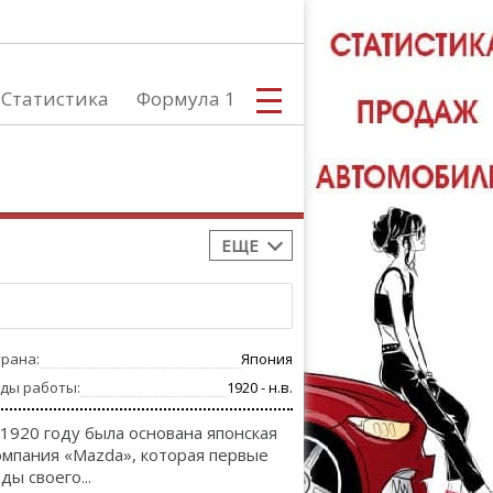
Статистика
Формула 1
ЕЩЕ
С
трана:
Япония
А
оды работы:
1920 - н.в.
 1920 году была основана японская
омпания «Mazda», которая первые
ды своего...
ТЮНИНГ АВ