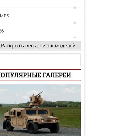
 MPS
26
Раскрыть весь список моделей
29
tenza
ОПУЛЯРНЫЕ ГАЛЕРЕИ
xela
Z-Wagon
-Series
iante