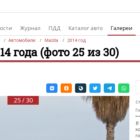
ости
Журнал
ПДД
Каталог авто
Галереи
Автомобили
Mazda
2014 год
4 года (фото 25 из 30)
евушки
Автосалоны
вушки и автомобили
Список мировых автосалонов
вушки и мото
25 / 30
С
Г
В
к
го