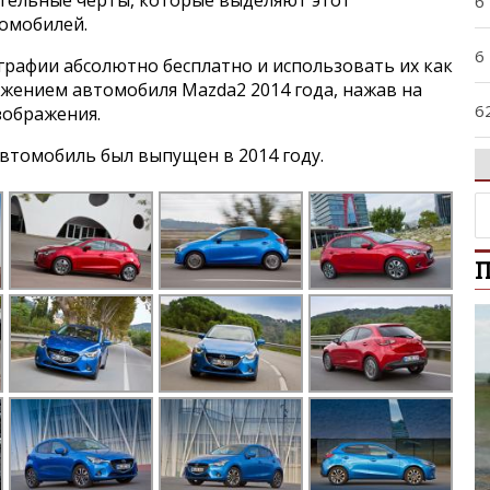
ительные черты, которые выделяют этот
6
томобилей.
6
графии абсолютно бесплатно и использовать их как
ажением автомобиля Mazda2 2014 года, нажав на
6
зображения.
втомобиль был выпущен в 2014 году.
9
A
П
A
A
B
B