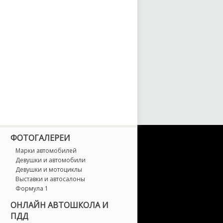
X-7
X-8
crum
piano
ribute
erisa
ФОТОГАЛЕРЕИ
Марки автомобилей
edos 6
Девушки и автомобили
Девушки и мотоциклы
edos 9
Выставки и автосалоны
Формула 1
ОНЛАЙН АВТОШКОЛА И
ПДД