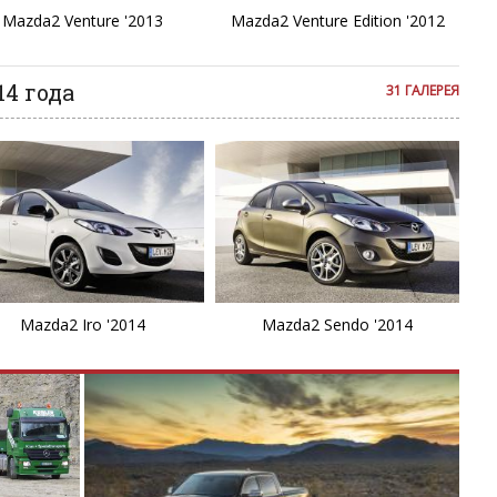
M
Mazda2 Venture '2013
Mazda2 Venture Edition '2012
M
14 года
31 ГАЛЕРЕЯ
M
M
M
P
Mazda2 Iro '2014
Mazda2 Sendo '2014
P
P
R