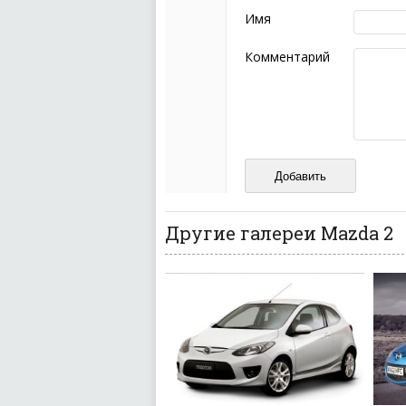
эмоциональных выск
Имя
Не стоит отклонятьс
Пожалуйста, не испо
Комментарий
также призывы к нас
межнациональной и 
кстати очень славны
Не пишите транслито
Не копируйте реценз
Не размещайте рекл
И запаситесь терпением, в
ваш отзыв может появитьс
Другие галереи Mazda 2