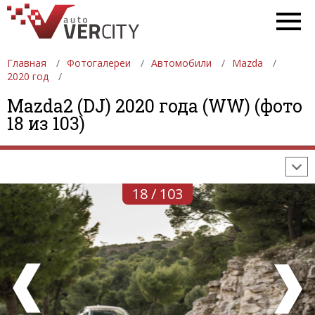
Главная
Фотогалереи
Автомобили
Mazda
2020 год
ФОТОГАЛЕРЕИ
АВТОМОБИЛИ
ДЕВУШКИ
Mazda2 (DJ) 2020 года (WW) (фото
18 из 103)
АВТОСАЛОНЫ
ФОРМУЛА-1
АВТОМОБИЛИ
ПОСЛЕДНИЕ ДОБАВЛЕНИЯ
18 / 103