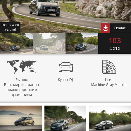
6000 x 4000
Скачать
3377 кб
103
фото
Рынок:
Кузов: DJ
Цвет:
Весь мир и страны с
Machine Gray Metallic
правосторонним
движением