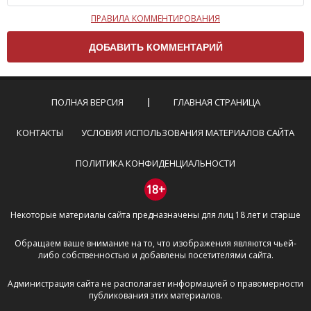
ПРАВИЛА КОММЕНТИРОВАНИЯ
Чтобы ваш комментарий был опубликован на сайте,
вам нужно придерживаться следующих правил:
Комментарий не может быть слишком
короткой — избегайте односложных и чисто
эмоциональных высказываний.
ПОЛНАЯ ВЕРСИЯ
ГЛАВНАЯ СТРАНИЦА
Не стоит отклоняться от предмета обсуждения.
Пожалуйста, не используйте в комментарие
КОНТАКТЫ
УСЛОВИЯ ИСПОЛЬЗОВАНИЯ МАТЕРИАЛОВ САЙТА
оскорбления и нецензурную лексику, а также
призывы к насилию и высказывания,
ПОЛИТИКА КОНФИДЕНЦИАЛЬНОСТИ
направленные на разжигание расовой,
межнациональной и религиозной розни —
18+
пожалейте наших модераторов, они кстати
Некоторые материалы сайта предназначены для лиц 18 лет и старше
очень славные ребята, поверьте.
Не пишите транслитом или только заглавными
Обращаем ваше внимание на то, что изображения являются чьей-
буквами.
либо собственностью и добавлены посетителями сайта.
Не копируйте рецензии с других сайтов, нам
важно именно ваше мнение.
Администрация сайта не располагает информацией о правомерности
Не размещайте рекламу!
публикования этих материалов.