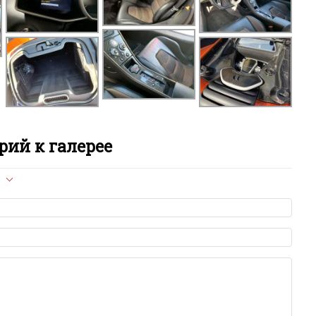
ий к галерее
л опубликован на сайте, вам нужно придерживаться
ет быть слишком короткой — избегайте односложных и чисто
азываний.
я от предмета обсуждения.
льзуйте в комментарие оскорбления и нецензурную лексику, а
илию и высказывания, направленные на разжигание расовой,
религиозной розни — пожалейте наших модераторов, они
е ребята, поверьте.
м или только заглавными буквами.