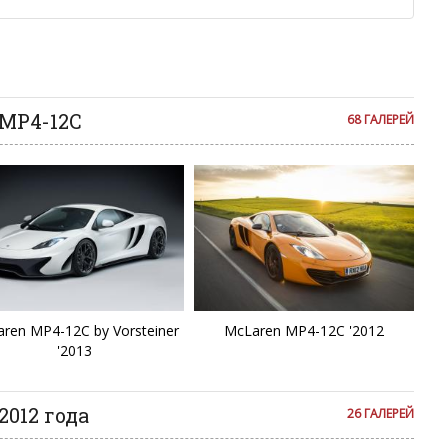
ии с других сайтов, нам важно именно ваше мнение.
аму!
се комментарии публикуются только после модерации, поэтому
я на сайте с некоторым опозданием.
 MP4-12C
68 ГАЛЕРЕЙ
ren MP4-12C by Vorsteiner
McLaren MP4-12C '2012
'2013
2012 года
26 ГАЛЕРЕЙ