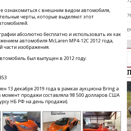
7
е ознакомиться с внешним видом автомобиля,
7
ительные черты, которые выделяют этот
втомобилей.
El
графии абсолютно бесплатно и использовать их как
ражением автомобиля McLaren MP4-12C 2012 года,
F
й части изображения.
втомобиль был выпущен в 2012 году.
G
П
M
853
P
н 13 декабря 2019 года в рамках аукциона Bring a
на момент продажи составляла 98 500 долларов США
курсу НБ РФ на день продажи).
S
S