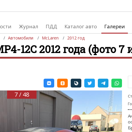
ости
Журнал
ПДД
Каталог авто
Галереи
Автомобили
McLaren
2012 год
4-12C 2012 года (фото 7 и
евушки
Автосалоны
вушки и автомобили
Список мировых автосалонов
вушки и мото
7 / 48
С
Г
А
о
Б