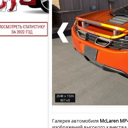
2048 x 1536
607 кб
Галерея автомобиля
McLaren MP4
изображений высокого качества.