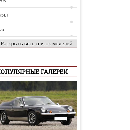
20S
65LT
va
Раскрыть весь список моделей
1
T
ОПУЛЯРНЫЕ ГАЛЕРЕИ
P4-12C
1
enna
peedtail