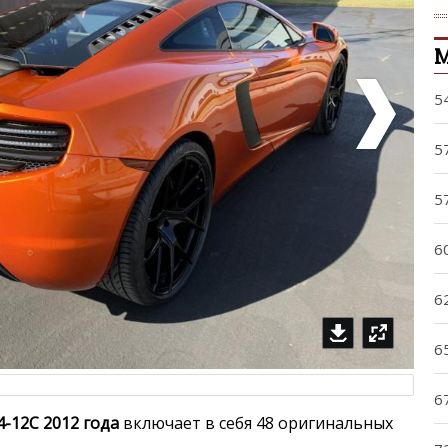
5
5
5
6
6
6
6
-12C 2012 года
включает в себя 48 оригинальных