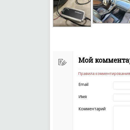
Мой комментар
Правила комментирования
Чтобы ваш комментарий бы
следующих правил:
Email
Комментарий не мож
эмоциональных выск
Имя
Не стоит отклонятьс
Пожалуйста, не испо
Комментарий
также призывы к нас
межнациональной и 
кстати очень славны
Не пишите транслито