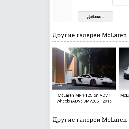
Не копируйте реценз
Не размещайте рекл
И запаситесь терпением, в
ваш отзыв может появитьс
Другие галереи McLaren
McLaren MP4-12C on ADV.1
McLa
Wheels (ADV5.0MV2CS) '2015
Другие галереи McLaren 