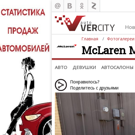
Нов
Главная
Фотогалереи
McLaren MP
Автомобили
Д
Последние добавления
Де
(+1102)
Де
Список марок
АВТО
ДЕВУШКИ
АВТОСАЛОНЫ
Понравилось?
Поделитесь с друзьями