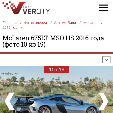
Главная
Фотогалереи
Автомобили
McLaren
2016 год
ФОТОГАЛЕРЕИ
АВТОМОБИЛИ
ДЕВУШКИ
McLaren 675LT MSO HS 2016 года
(фото 10 из 19)
АВТОСАЛОНЫ
ФОРМУЛА-1
АВТОМОБИЛИ
ПОСЛЕДНИЕ ДОБАВЛЕНИЯ
10 / 19