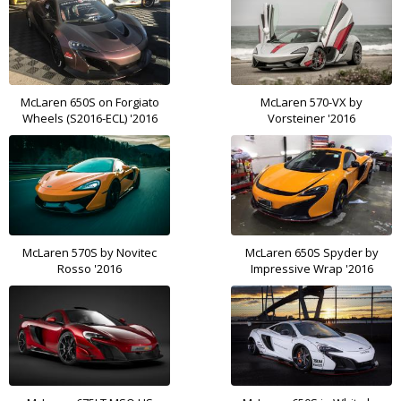
McLaren 650S on Forgiato
McLaren 570-VX by
Wheels (S2016-ECL) '2016
Vorsteiner '2016
McLaren 570S by Novitec
McLaren 650S Spyder by
Rosso '2016
Impressive Wrap '2016