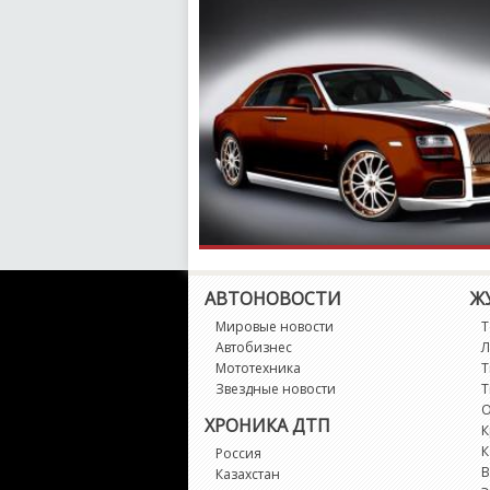
АВТОНОВОСТИ
Ж
Мировые новости
Т
Автобизнес
Л
Мототехника
Т
Звездные новости
Т
О
ХРОНИКА ДТП
К
К
Россия
В
Казахстан