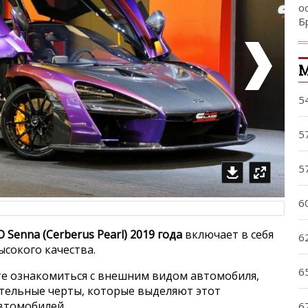
о
Б
5
5
5
6
 Senna (Cerberus Pearl) 2019 года
включает в себя
6
сокого качества.
6
е ознакомиться с внешним видом автомобиля,
ительные черты, которые выделяют этот
втомобилей.
6