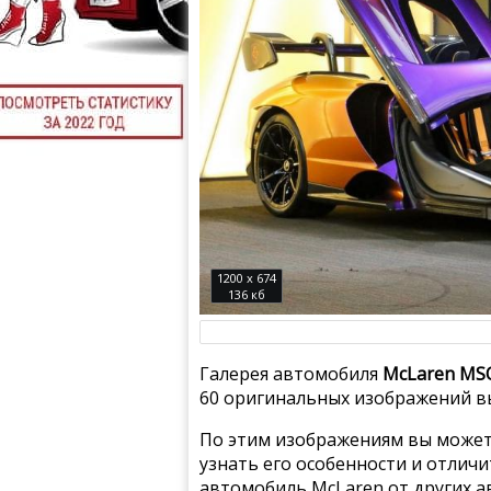
1200 x 674
136 кб
Галерея автомобиля
McLaren MSO
60 оригинальных изображений вы
По этим изображениям вы может
узнать его особенности и отлич
автомобиль McLaren от других а