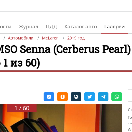
ости
Журнал
ПДД
Каталог авто
Галереи
Автомобили
McLaren
2019 год
O Senna (Cerberus Pearl) (
 1 из 60)
евушки
Автосалоны
вушки и автомобили
Список мировых автосалонов
вушки и мото
1 / 60
С
Г
А