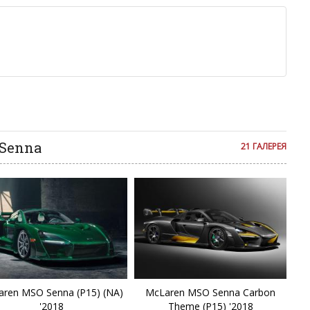
льзуйте в комментарие оскорбления и нецензурную лексику, а
илию и высказывания, направленные на разжигание расовой,
религиозной розни — пожалейте наших модераторов, они
е ребята, поверьте.
м или только заглавными буквами.
ии с других сайтов, нам важно именно ваше мнение.
аму!
се комментарии публикуются только после модерации, поэтому
я на сайте с некоторым опозданием.
 Senna
21 ГАЛЕРЕЯ
ren MSO Senna (P15) (NA)
McLaren MSO Senna Carbon
'2018
Theme (P15) '2018