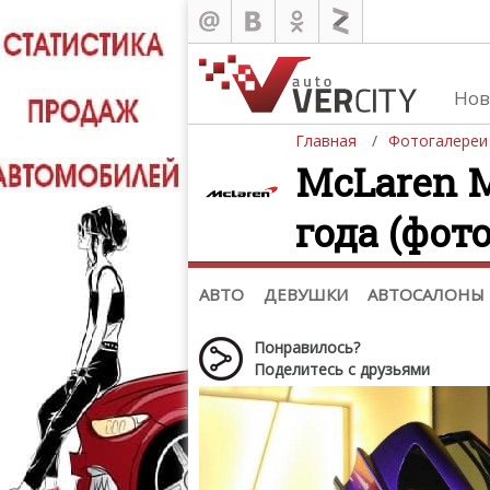
Нов
Главная
Фотогалереи
McLaren MS
года (фото
Автомобили
Д
Последние добавления
Де
(+1102)
Де
Список марок
АВТО
ДЕВУШКИ
АВТОСАЛОНЫ
Понравилось?
Поделитесь с друзьями