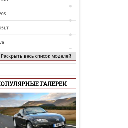
20S
65LT
va
Раскрыть весь список моделей
1
T
ОПУЛЯРНЫЕ ГАЛЕРЕИ
P4-12C
1
enna
peedtail