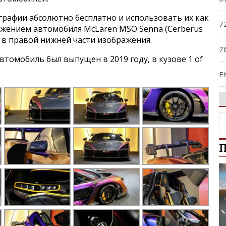
графии абсолютно бесплатно и использовать их как
7
ражением автомобиля McLaren MSO Senna (Cerberus
ку в правой нижней части изображения.
7
томобиль был выпущен в 2019 году, в кузове 1 of
El
F
G
П
M
P
S
S