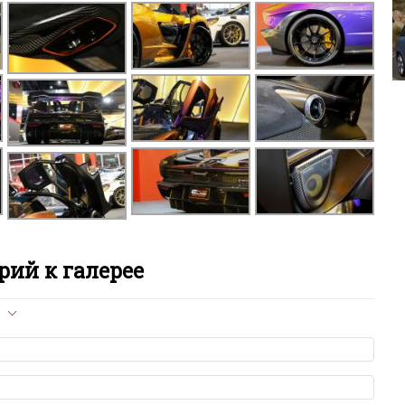
ий к галерее
л опубликован на сайте, вам нужно придерживаться
ет быть слишком короткой — избегайте односложных и чисто
азываний.
я от предмета обсуждения.