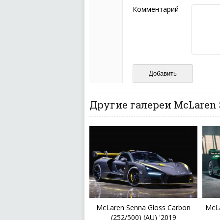
Пожалуйста, не испо
Комментарий
также призывы к нас
межнациональной и 
кстати очень славны
Не пишите транслито
Не копируйте реценз
Не размещайте рекл
И запаситесь терпением, в
ваш отзыв может появитьс
Другие галереи McLaren
McLaren Senna Gloss Carbon
McLa
(252/500) (AU) '2019