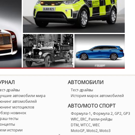
УРНАЛ
АВТОМОБИЛИ
ест-драйвы
Тест-драйвы
учшие автомобили мира
История марок автомобилей
юнинг автомобилей
АВТО/МОТО СПОРТ
юнинг мотоциклов
бзор новинок
,
,
,
Формула-1
Формула 2
GP2
GP3
раш-тесты
,
,
WRC
ERC
Ралли-рейды
онцепты
,
,
DTM
WTCC
WEC
ехи истории
,
,
MotoGP
Moto2
Moto3