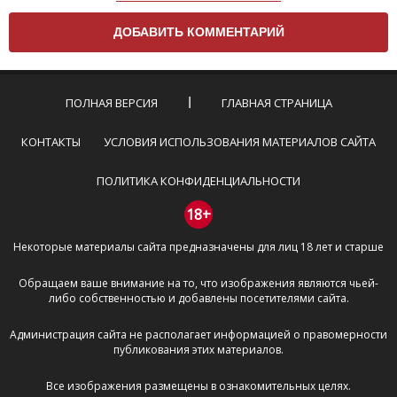
Чтобы ваш комментарий был опубликован на сайте,
вам нужно придерживаться следующих правил:
Комментарий не может быть слишком
короткой — избегайте односложных и чисто
эмоциональных высказываний.
ПОЛНАЯ ВЕРСИЯ
ГЛАВНАЯ СТРАНИЦА
Не стоит отклоняться от предмета обсуждения.
Пожалуйста, не используйте в комментарие
КОНТАКТЫ
УСЛОВИЯ ИСПОЛЬЗОВАНИЯ МАТЕРИАЛОВ САЙТА
оскорбления и нецензурную лексику, а также
призывы к насилию и высказывания,
ПОЛИТИКА КОНФИДЕНЦИАЛЬНОСТИ
направленные на разжигание расовой,
межнациональной и религиозной розни —
18+
пожалейте наших модераторов, они кстати
Некоторые материалы сайта предназначены для лиц 18 лет и старше
очень славные ребята, поверьте.
Не пишите транслитом или только заглавными
Обращаем ваше внимание на то, что изображения являются чьей-
буквами.
либо собственностью и добавлены посетителями сайта.
Не копируйте рецензии с других сайтов, нам
важно именно ваше мнение.
Администрация сайта не располагает информацией о правомерности
Не размещайте рекламу!
публикования этих материалов.
И запаситесь терпением, все комментарии
Все изображения размещены в ознакомительных целях.