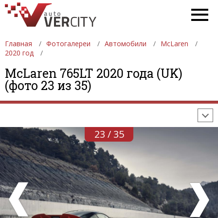
Главная
Фотогалереи
Автомобили
McLaren
2020 год
ФОТОГАЛЕРЕИ
АВТОМОБИЛИ
ДЕВУШКИ
McLaren 765LT 2020 года (UK)
(фото 23 из 35)
АВТОСАЛОНЫ
ФОРМУЛА-1
АВТОМОБИЛИ
ПОСЛЕДНИЕ ДОБАВЛЕНИЯ
23 / 35