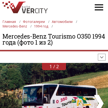
Главная
Фотогалереи
Автомобили
Mercedes-Benz
1994 год
ФОТОГАЛЕРЕИ
АВТОМОБИЛИ
ДЕВУШКИ
Mercedes-Benz Tourismo O350 1994
года (фото 1 из 2)
АВТОСАЛОНЫ
ФОРМУЛА-1
АВТОМОБИЛИ
ПОСЛЕДНИЕ ДОБАВЛЕНИЯ
1 / 2