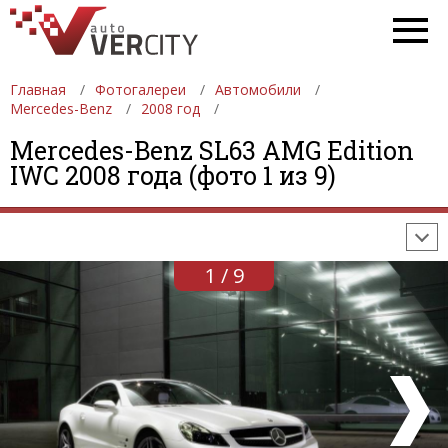
Главная
Фотогалереи
Автомобили
Mercedes-Benz
2008 год
ФОТОГАЛЕРЕИ
АВТОМОБИЛИ
ДЕВУШКИ
Mercedes-Benz SL63 AMG Edition
IWC 2008 года (фото 1 из 9)
АВТОСАЛОНЫ
ФОРМУЛА-1
АВТОМОБИЛИ
ПОСЛЕДНИЕ ДОБАВЛЕНИЯ
1 / 9