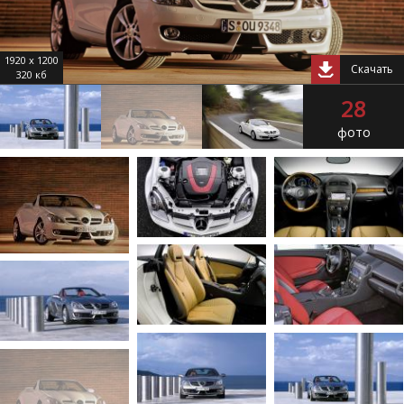
1920 x 1200
Скачать
320 кб
28
фото