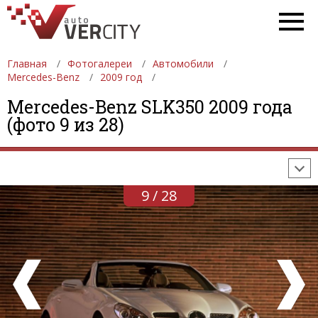
Главная
Фотогалереи
Автомобили
Mercedes-Benz
2009 год
ФОТОГАЛЕРЕИ
АВТОМОБИЛИ
ДЕВУШКИ
Mercedes-Benz SLK350 2009 года
(фото 9 из 28)
АВТОСАЛОНЫ
ФОРМУЛА-1
АВТОМОБИЛИ
ПОСЛЕДНИЕ ДОБАВЛЕНИЯ
9 / 28