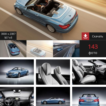
3000 x 2387
Скачать
507 кб
143
фото