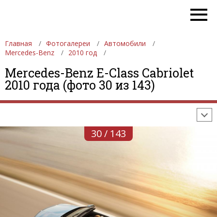
Главная
Фотогалереи
Автомобили
Mercedes-Benz
2010 год
ФОТОГАЛЕРЕИ
АВТОМОБИЛИ
ДЕВУШКИ
Mercedes-Benz E-Class Cabriolet
2010 года (фото 30 из 143)
АВТОСАЛОНЫ
ФОРМУЛА-1
АВТОМОБИЛИ
ПОСЛЕДНИЕ ДОБАВЛЕНИЯ
30 / 143