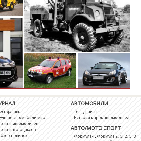
G
G
G
G
G
G
G
УРНАЛ
АВТОМОБИЛИ
G
ест-драйвы
Тест-драйвы
учшие автомобили мира
История марок автомобилей
юнинг автомобилей
G
АВТО/МОТО СПОРТ
юнинг мотоциклов
бзор новинок
,
,
,
Формула-1
Формула 2
GP2
GP3