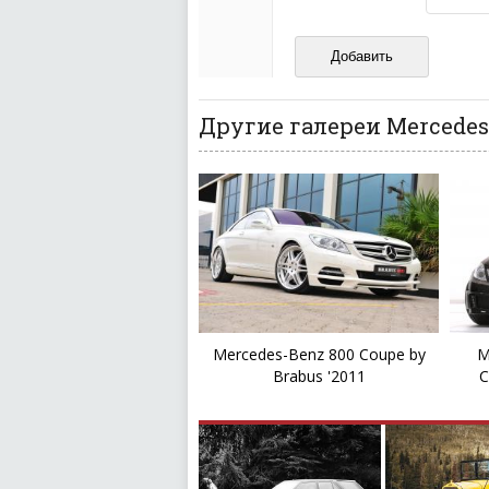
Не копируйте реценз
Не размещайте рекл
И запаситесь терпением, в
ваш отзыв может появитьс
Другие галереи Mercedes-
Mercedes-Benz 800 Coupe by
M
Brabus '2011
C