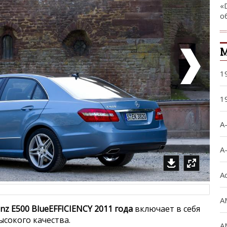
«
о
М
1
1
A
A
A
A
nz E500 BlueEFFICIENCY 2011 года
включает в себя
сокого качества.
A