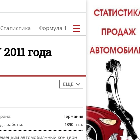
Статистика
Формула 1
2011 года
С
ЕЩЕ
А
трана:
Германия
оды работы:
1890 - н.в.
емецкий автомобильный концерн
ТЮНИНГ АВ