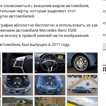
е ознакомиться с внешним видом автомобиля,
ительные черты, которые выделяют этот
A
угих автомобилей.
A
графии абсолютно бесплатно и использовать их как
ражением автомобиля Mercedes-Benz E500
A
 на иконку в правой нижней части изображения.
втомобиль был выпущен в 2011 году.
A
A
П
B
C
C
Ci