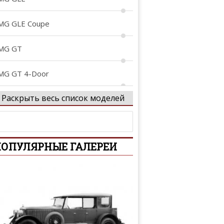
MG GLE Coupe
MG GT
MG GT 4-Door
Раскрыть весь список моделей
MG Project ONE
rocs
ОПУЛЯРНЫЕ ГАЛЕРЕИ
-Class
-Class
-Class AMG
tan