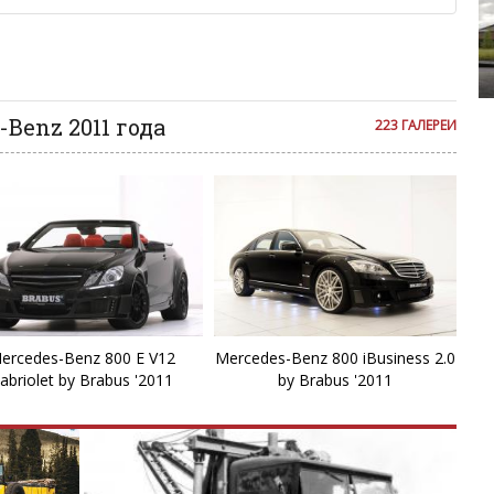
C
ии с других сайтов, нам важно именно ваше мнение.
аму!
C
се комментарии публикуются только после модерации, поэтому
я на сайте с некоторым опозданием.
Mercedes-Benz Citan
E
Benz 2011 года
223 ГАЛЕРЕИ
E
E
E
E
ercedes-Benz 800 E V12
Mercedes-Benz 800 iBusiness 2.0
abriolet by Brabus '2011
by Brabus '2011
E
E