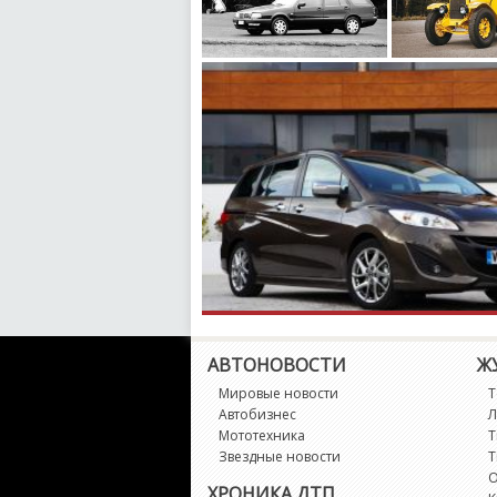
АВТОНОВОСТИ
Ж
Мировые новости
Т
Автобизнес
Л
Мототехника
Т
Звездные новости
Т
О
ХРОНИКА ДТП