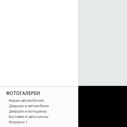
-Class
-Class AMG
-Class AMG 6x6
L-Class
LA-Class
LA-Class AMG
LB-Class
ФОТОГАЛЕРЕИ
LB-Class AMG
Марки автомобилей
Девушки и автомобили
Девушки и мотоциклы
LC Coupe
Выставки и автосалоны
Формула 1