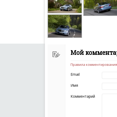
Мой комментар
Правила комментирования
Чтобы ваш комментарий бы
следующих правил:
Email
Комментарий не мож
эмоциональных выск
Имя
Не стоит отклонятьс
Пожалуйста, не испо
Комментарий
также призывы к нас
межнациональной и 
кстати очень славны
Не пишите транслито