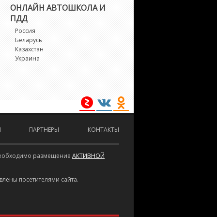
LC-Class
ОНЛАЙН АВТОШКОЛА И
ПДД
LC-Class AMG
Россия
Беларусь
Казахстан
LE
Украина
LE Coupe
LK-Class
LS-Class
И
ПАРТНЕРЫ
КОНТАКТЫ
LS-Class AMG
е необходимо размещение
АКТИВНОЙ
-Class
влены посетителями сайта.
-Class AMG