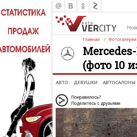
Нов
Главная
Фотогалереи
Mercedes-
(фото 10 из
Автомобили
Д
Последние добавления
Де
(+1102)
Де
Список марок
АВТО
ДЕВУШКИ
АВТОСАЛОНЫ
Понравилось?
Поделитесь с друзьями