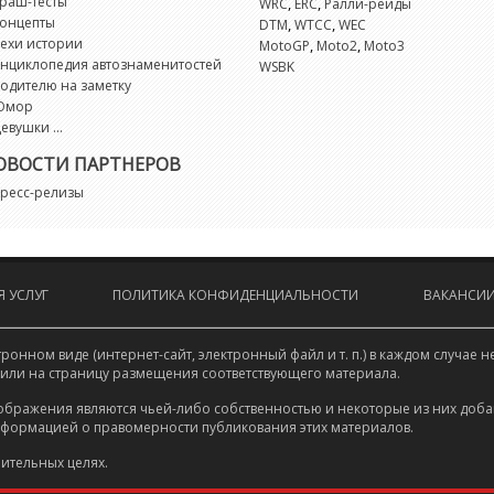
раш-тесты
,
,
G
WRC
ERC
Ралли-рейды
онцепты
,
,
DTM
WTCC
WEC
ехи истории
,
,
MotoGP
Moto2
Moto3
G
нциклопедия автознаменитостей
WSBK
одителю на заметку
Юмор
G
евушки ...
ОВОСТИ ПАРТНЕРОВ
G
ресс-релизы
G
G
 УСЛУГ
ПОЛИТИКА КОНФИДЕНЦИАЛЬНОСТИ
ВАКАНСИ
G
онном виде (интернет-сайт, электронный файл и т. п.) в каждом случа
 или на страницу размещения соответствующего материала.
M
ображения являются чьей-либо собственностью и некоторые из них доба
нформацией о правомерности публикования этих материалов.
M
ительных целях.