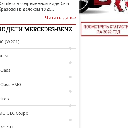
Daimler» в современном виде был
ТЮНИНГ М
бразован в далеком 1926...
Читать далее
ОДЕЛИ MERCEDES-BENZ
КАЛ
90 (W201)
ДЕВУШКИ И А
90 SL
-Class
-Class AMG
ctros
MG GLC Coupe
MG GLE