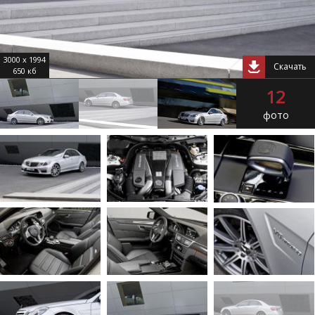
3000 x 1994
Скачать
650 кб
12
фото