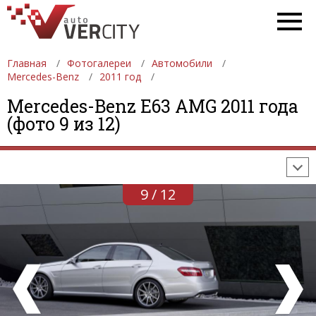
Главная
Фотогалереи
Автомобили
Mercedes-Benz
2011 год
ФОТОГАЛЕРЕИ
АВТОМОБИЛИ
ДЕВУШКИ
Mercedes-Benz E63 AMG 2011 года
(фото 9 из 12)
АВТОСАЛОНЫ
ФОРМУЛА-1
АВТОМОБИЛИ
ПОСЛЕДНИЕ ДОБАВЛЕНИЯ
9 / 12