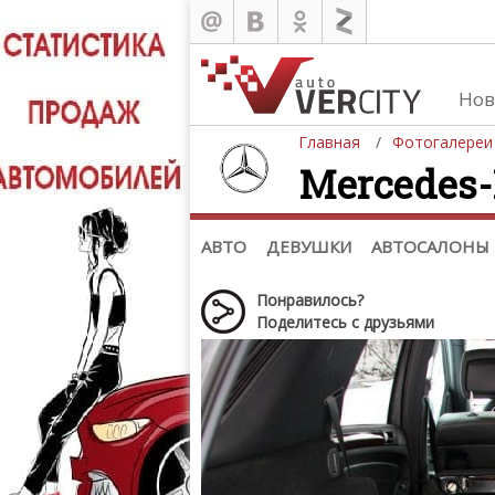
Нов
Главная
Фотогалереи
Mercedes-
Автомобили
Д
Последние добавления
Де
(+1102)
Де
Список марок
АВТО
ДЕВУШКИ
АВТОСАЛОНЫ
Понравилось?
Поделитесь с друзьями