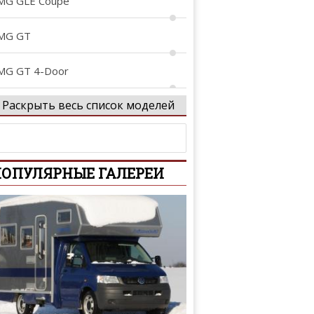
MG GLE Coupe
MG GT
MG GT 4-Door
Раскрыть весь список моделей
MG Project ONE
rocs
ОПУЛЯРНЫЕ ГАЛЕРЕИ
-Class
-Class
-Class AMG
tan