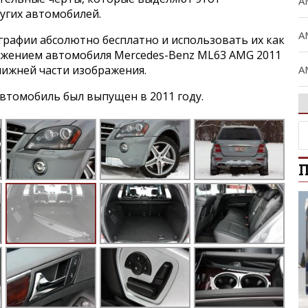
A
угих автомобилей.
A
графии абсолютно бесплатно и использовать их как
ражением автомобиля Mercedes-Benz ML63 AMG 2011
A
нижней части изображения.
втомобиль был выпущен в 2011 году.
A
A
П
B
C
C
Ci