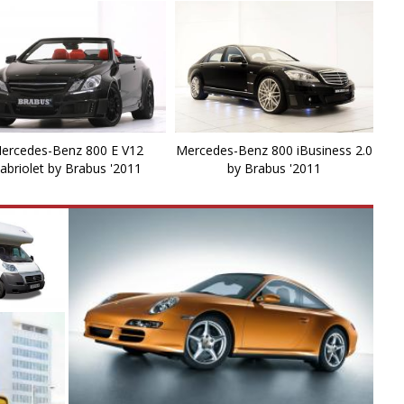
M
M
M
R
ercedes-Benz 800 E V12
Mercedes-Benz 800 iBusiness 2.0
abriolet by Brabus '2011
by Brabus '2011
S
S
S
S
S