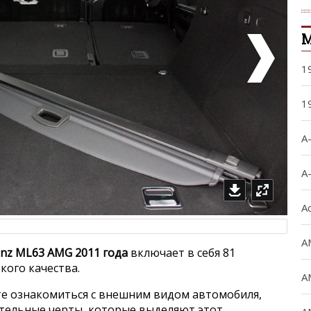
М
1
1
A
A
A
A
nz ML63 AMG 2011 года
включает в себя 81
ого качества.
A
е ознакомиться с внешним видом автомобиля,
ительные черты, которые выделяют этот