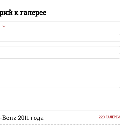
G
ий к галерее
G
л опубликован на сайте, вам нужно придерживаться
G
ет быть слишком короткой — избегайте односложных и чисто
G
азываний.
я от предмета обсуждения.
льзуйте в комментарие оскорбления и нецензурную лексику, а
G
илию и высказывания, направленные на разжигание расовой,
религиозной розни — пожалейте наших модераторов, они
е ребята, поверьте.
G
м или только заглавными буквами.
ии с других сайтов, нам важно именно ваше мнение.
M
аму!
се комментарии публикуются только после модерации, поэтому
M
я на сайте с некоторым опозданием.
Benz 2011 года
223 ГАЛЕРЕИ
M