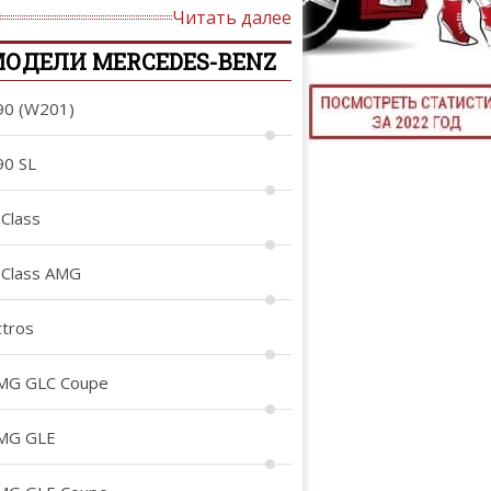
Читать далее
ТЮНИНГ М
ОДЕЛИ MERCEDES-BENZ
90 (W201)
КАЛ
90 SL
ДЕВУШКИ И А
-Class
-Class AMG
ctros
MG GLC Coupe
MG GLE