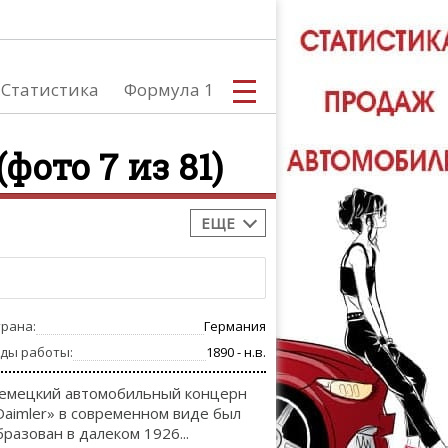
Статистика
Формула 1
фото 7 из 81)
ЕЩЕ
С
трана:
Германия
А
оды работы:
1890 - н.в.
емецкий автомобильный концерн
Daimler» в современном виде был
бразован в далеком 1926...
ТЮНИНГ АВ