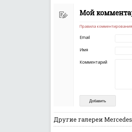
Мой комментар
Правила комментирования
Чтобы ваш комментарий бы
следующих правил:
Email
Комментарий не мож
эмоциональных выск
Имя
Не стоит отклонятьс
Пожалуйста, не испо
Комментарий
также призывы к нас
межнациональной и 
кстати очень славны
Не пишите транслито
Не копируйте реценз
Не размещайте рекл
И запаситесь терпением, в
ваш отзыв может появитьс
Другие галереи Mercedes-