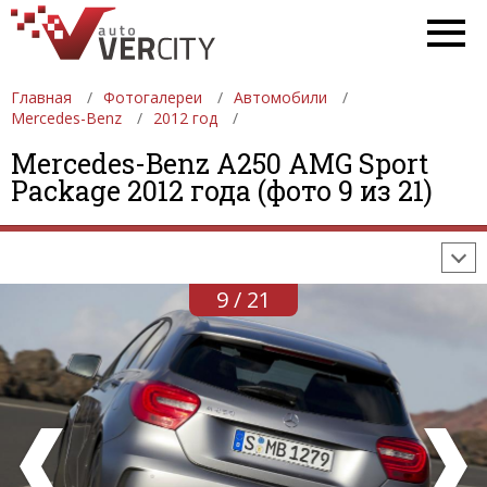
Главная
Фотогалереи
Автомобили
Mercedes-Benz
2012 год
ФОТОГАЛЕРЕИ
АВТОМОБИЛИ
ДЕВУШКИ
Mercedes-Benz A250 AMG Sport
Package 2012 года (фото 9 из 21)
АВТОСАЛОНЫ
ФОРМУЛА-1
АВТОМОБИЛИ
ПОСЛЕДНИЕ ДОБАВЛЕНИЯ
9 / 21