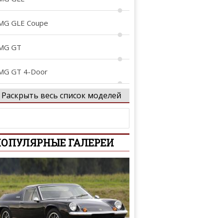
MG GLE Coupe
MG GT
MG GT 4-Door
Раскрыть весь список моделей
MG Project ONE
rocs
ОПУЛЯРНЫЕ ГАЛЕРЕИ
-Class
-Class
-Class AMG
tan