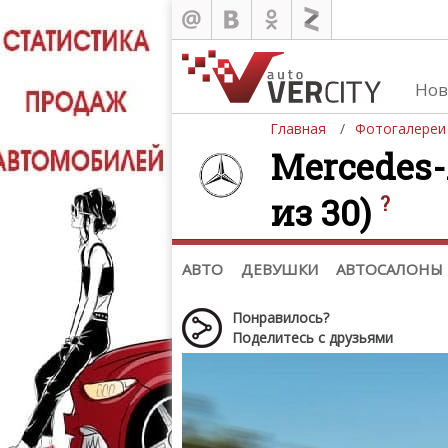
Нов
Главная
Фотогалереи
Mercedes-
из 30)
?
Автомобили
Д
Последние добавления
Де
(+1102)
Де
Список марок
АВТО
ДЕВУШКИ
АВТОСАЛОНЫ
Понравилось?
Поделитесь с друзьями