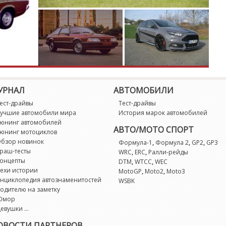
G
G
G
G
УРНАЛ
АВТОМОБИЛИ
G
ест-драйвы
Тест-драйвы
учшие автомобили мира
История марок автомобилей
юнинг автомобилей
G
АВТО/МОТО СПОРТ
юнинг мотоциклов
бзор новинок
,
,
,
Формула-1
Формула 2
GP2
GP3
раш-тесты
,
,
WRC
ERC
Ралли-рейды
G
онцепты
,
,
DTM
WTCC
WEC
ехи истории
,
,
MotoGP
Moto2
Moto3
M
нциклопедия автознаменитостей
WSBK
одителю на заметку
Юмор
M
евушки ...
ОВОСТИ ПАРТНЕРОВ