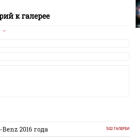
C
ий к галерее
C
E
л опубликован на сайте, вам нужно придерживаться
E
ет быть слишком короткой — избегайте односложных и чисто
азываний.
я от предмета обсуждения.
E
льзуйте в комментарие оскорбления и нецензурную лексику, а
илию и высказывания, направленные на разжигание расовой,
религиозной розни — пожалейте наших модераторов, они
E
е ребята, поверьте.
м или только заглавными буквами.
ии с других сайтов, нам важно именно ваше мнение.
E
аму!
се комментарии публикуются только после модерации, поэтому
E
я на сайте с некоторым опозданием.
E
Benz 2016 года
502 ГАЛЕРЕИ