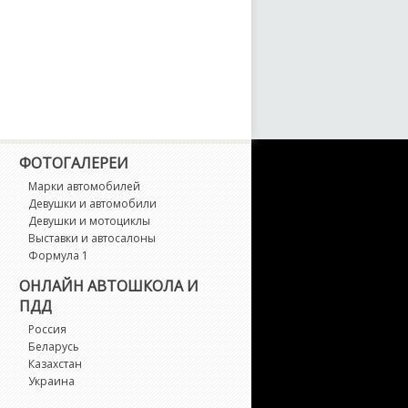
LC-Class
LC-Class AMG
LE
LE Coupe
ФОТОГАЛЕРЕИ
LK-Class
Марки автомобилей
Девушки и автомобили
Девушки и мотоциклы
LS-Class
Выставки и автосалоны
Формула 1
LS-Class AMG
ОНЛАЙН АВТОШКОЛА И
ПДД
-Class
Россия
Беларусь
Казахстан
-Class AMG
Украина