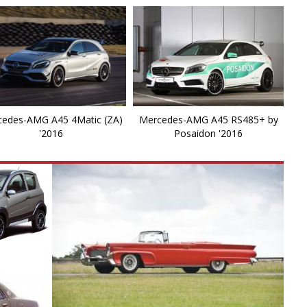
G
G
G
G
edes-AMG A45 4Matic (ZA)
Mercedes-AMG A45 RS485+ by
'2016
Posaidon '2016
G
G
G
G
G