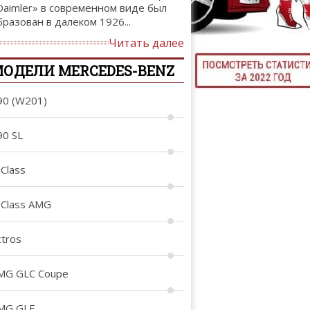
Daimler» в современном виде был
ТЮНИНГ М
бразован в далеком 1926...
Читать далее
ОДЕЛИ MERCEDES-BENZ
КАЛ
90 (W201)
ДЕВУШКИ И А
90 SL
-Class
-Class AMG
ctros
MG GLC Coupe
MG GLE