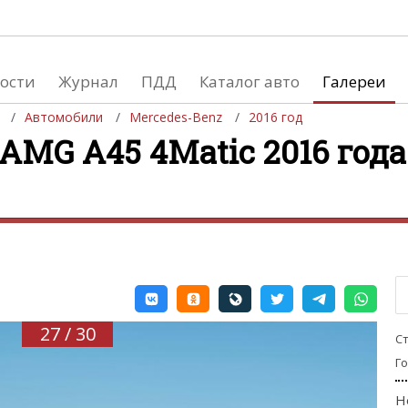
ости
Журнал
ПДД
Каталог авто
Галереи
Автомобили
Mercedes-Benz
2016 год
AMG A45 4Matic 2016 года 
евушки
Автосалоны
вушки и автомобили
Список мировых автосалонов
вушки и мото
27 / 30
С
Г
Н