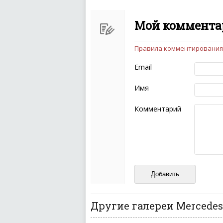
Мой комментар
Правила комментирования
Чтобы ваш комментарий бы
следующих правил:
Email
Комментарий не мож
эмоциональных выск
Имя
Не стоит отклонятьс
Пожалуйста, не испо
Комментарий
также призывы к нас
межнациональной и 
кстати очень славны
Не пишите транслито
Не копируйте реценз
Не размещайте рекл
И запаситесь терпением, в
ваш отзыв может появитьс
Другие галереи Mercedes-