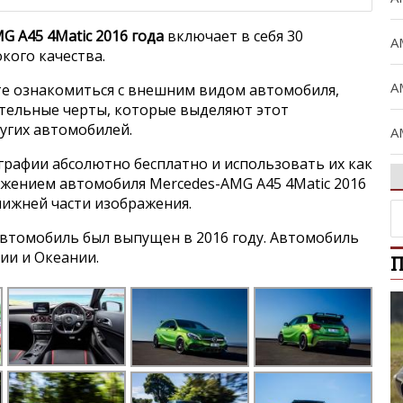
G A45 4Matic 2016 года
включает в себя 30
A
кого качества.
A
е ознакомиться с внешним видом автомобиля,
ительные черты, которые выделяют этот
угих автомобилей.
A
графии абсолютно бесплатно и использовать их как
A
ражением автомобиля Mercedes-AMG A45 4Matic 2016
нижней части изображения.
A
втомобиль был выпущен в 2016 году. Автомобиль
ии и Океании.
П
B
C
C
Ci