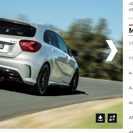
«
о
М
1
1
A
A
A
A
A