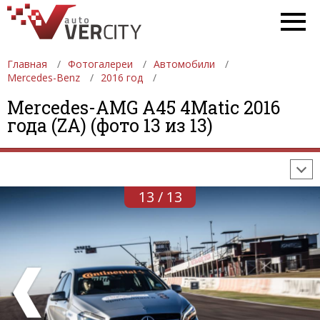
Главная
Фотогалереи
Автомобили
Mercedes-Benz
2016 год
ФОТОГАЛЕРЕИ
АВТОМОБИЛИ
ДЕВУШКИ
Mercedes-AMG A45 4Matic 2016
года (ZA) (фото 13 из 13)
АВТОСАЛОНЫ
ФОРМУЛА-1
АВТОМОБИЛИ
ПОСЛЕДНИЕ ДОБАВЛЕНИЯ
13 / 13