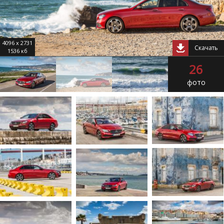
4096 x 2731
Скачать
1536 кб
26
фото