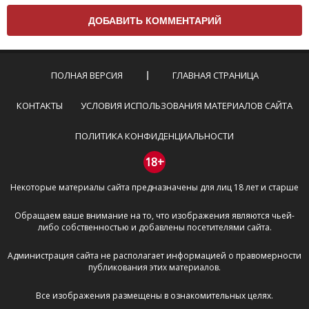
вам нужно придерживаться следующих правил:
Комментарий не может быть слишком
короткой — избегайте односложных и чисто
эмоциональных высказываний.
ПОЛНАЯ ВЕРСИЯ
ГЛАВНАЯ СТРАНИЦА
Не стоит отклоняться от предмета обсуждения.
Пожалуйста, не используйте в комментарие
КОНТАКТЫ
УСЛОВИЯ ИСПОЛЬЗОВАНИЯ МАТЕРИАЛОВ САЙТА
оскорбления и нецензурную лексику, а также
призывы к насилию и высказывания,
ПОЛИТИКА КОНФИДЕНЦИАЛЬНОСТИ
направленные на разжигание расовой,
межнациональной и религиозной розни —
18+
пожалейте наших модераторов, они кстати
Некоторые материалы сайта предназначены для лиц 18 лет и старше
очень славные ребята, поверьте.
Не пишите транслитом или только заглавными
Обращаем ваше внимание на то, что изображения являются чьей-
буквами.
либо собственностью и добавлены посетителями сайта.
Не копируйте рецензии с других сайтов, нам
важно именно ваше мнение.
Администрация сайта не располагает информацией о правомерности
Не размещайте рекламу!
публикования этих материалов.
И запаситесь терпением, все комментарии
Все изображения размещены в ознакомительных целях.