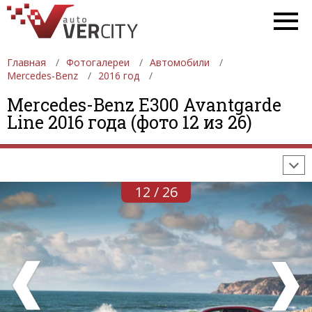
Главная
Фотогалереи
Автомобили
Mercedes-Benz
2016 год
ФОТОГАЛЕРЕИ
АВТОМОБИЛИ
ДЕВУШКИ
Mercedes-Benz E300 Avantgarde
Line 2016 года (фото 12 из 26)
АВТОСАЛОНЫ
ФОРМУЛА-1
АВТОМОБИЛИ
ПОСЛЕДНИЕ ДОБАВЛЕНИЯ
12 / 26