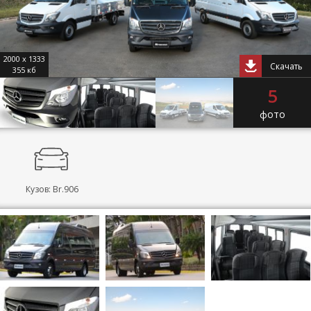
2000 x 1333
Скачать
355 кб
5
фото
Кузов: Br.906