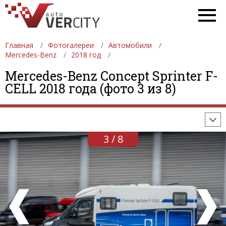
Главная
Фотогалереи
Автомобили
Mercedes-Benz
2018 год
ФОТОГАЛЕРЕИ
АВТОМОБИЛИ
ДЕВУШКИ
Mercedes-Benz Concept Sprinter F-
CELL 2018 года (фото 3 из 8)
АВТОСАЛОНЫ
ФОРМУЛА-1
АВТОМОБИЛИ
ПОСЛЕДНИЕ ДОБАВЛЕНИЯ
3 / 8