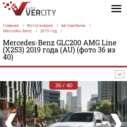
Главная
Фотогалереи
Автомобили
Mercedes-Benz
2019 год
Mercedes-Benz GLC200 AMG Line
ФОТОГАЛЕРЕИ
АВТОМОБИЛИ
ДЕВУШКИ
(X253) 2019 года (AU) (фото 36 из
40)
АВТОСАЛОНЫ
ФОРМУЛА-1
АВТОМОБИЛИ
ПОСЛЕДНИЕ ДОБАВЛЕНИЯ
36 / 40