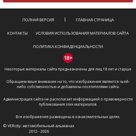
Комментарий не может быть слишком
короткой — избегайте односложных и чисто
эмоциональных высказываний.
ПОЛНАЯ ВЕРСИЯ
ГЛАВНАЯ СТРАНИЦА
Не стоит отклоняться от предмета обсуждения.
Пожалуйста, не используйте в комментарие
КОНТАКТЫ
УСЛОВИЯ ИСПОЛЬЗОВАНИЯ МАТЕРИАЛОВ САЙТА
оскорбления и нецензурную лексику, а также
призывы к насилию и высказывания,
ПОЛИТИКА КОНФИДЕНЦИАЛЬНОСТИ
направленные на разжигание расовой,
межнациональной и религиозной розни —
18+
пожалейте наших модераторов, они кстати
Некоторые материалы сайта предназначены для лиц 18 лет и старше
очень славные ребята, поверьте.
Не пишите транслитом или только заглавными
Обращаем ваше внимание на то, что изображения являются чьей-
буквами.
либо собственностью и добавлены посетителями сайта.
Не копируйте рецензии с других сайтов, нам
важно именно ваше мнение.
Администрация сайта не располагает информацией о правомерности
Не размещайте рекламу!
публикования этих материалов.
И запаситесь терпением, все комментарии
Все изображения размещены в ознакомительных целях.
публикуются только после модерации, поэтому ваш
© VERcity: автомобильный альманах
отзыв может появиться на сайте с некоторым
2012 - 2026
опозданием.