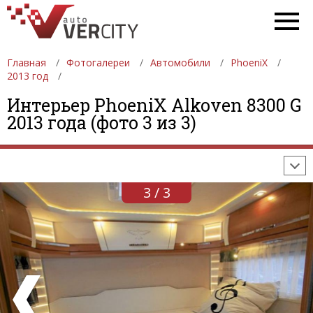
Главная
Фотогалереи
Автомобили
PhoeniX
2013 год
ФОТОГАЛЕРЕИ
АВТОМОБИЛИ
ДЕВУШКИ
Интерьер PhoeniX Alkoven 8300 G
2013 года (фото 3 из 3)
АВТОСАЛОНЫ
ФОРМУЛА-1
АВТОМОБИЛИ
ПОСЛЕДНИЕ ДОБАВЛЕНИЯ
3 / 3