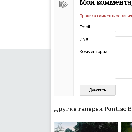
Мой комментар
Правила комментирования
Чтобы ваш комментарий бы
следующих правил:
Email
Комментарий не мож
эмоциональных выск
Имя
Не стоит отклонятьс
Пожалуйста, не испо
Комментарий
также призывы к нас
межнациональной и 
кстати очень славны
Не пишите транслито
Не копируйте реценз
Не размещайте рекл
И запаситесь терпением, в
ваш отзыв может появитьс
Другие галереи Pontiac B