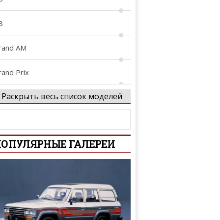
8
rand AM
rand Prix
Раскрыть весь список моделей
TO
eMans
ОПУЛЯРНЫЕ ГАЛЕРЕИ
ontana
arisienne
hoenix
lstice