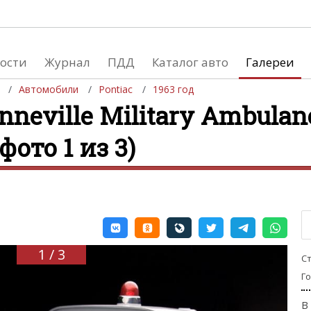
ости
Журнал
ПДД
Каталог авто
Галереи
Автомобили
Pontiac
1963 год
nneville Military Ambulan
(фото 1 из 3)
евушки
Автосалоны
вушки и автомобили
Список мировых автосалонов
вушки и мото
1 / 3
С
Г
В