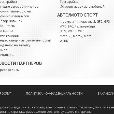
ест-драйвы
Тест-драйвы
учшие автомобили мира
История марок автомобилей
юнинг автомобилей
АВТО/МОТО СПОРТ
юнинг мотоциклов
бзор новинок
,
,
,
Формула-1
Формула 2
GP2
GP3
раш-тесты
,
,
WRC
ERC
Ралли-рейды
онцепты
,
,
DTM
WTCC
WEC
ехи истории
,
,
MotoGP
Moto2
Moto3
нциклопедия автознаменитостей
WSBK
одителю на заметку
Юмор
евушки ...
ОВОСТИ ПАРТНЕРОВ
ресс-релизы
 УСЛУГ
ПОЛИТИКА КОНФИДЕНЦИАЛЬНОСТИ
ВАКАНСИ
онном виде (интернет-сайт, электронный файл и т. п.) в каждом случа
 или на страницу размещения соответствующего материала.