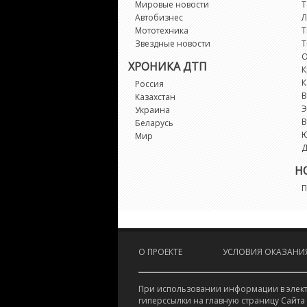
Мировые новости
Т
Автобизнес
Л
Мототехника
Т
Звездные новости
Т
О
ХРОНИКА ДТП
К
К
Россия
В
Казахстан
Э
Украина
В
Беларусь
Мир
Д
Н
П
О ПРОЕКТЕ
УСЛОВИЯ ОКАЗАНИЯ
При использовании информации в электр
гиперссылки на главную страницу Сайта