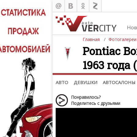
Нов
Главная
Фотогалереи
Pontiac Bo
1963 года 
Автомобили
Д
Последние добавления
Де
(+1102)
Де
Список марок
АВТО
ДЕВУШКИ
АВТОСАЛОНЫ
Понравилось?
Поделитесь с друзьями