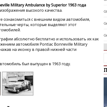
eville Military Ambulance by Superior 1963 года
 изображения высокого качества.
G
е ознакомиться с внешним видом автомобиля,
G
ительные черты, которые выделяют этот
втомобилей.
G
графии абсолютно бесплатно и использовать их как
жением автомобиля Pontiac Bonneville Military
G
, нажав на иконку в правой нижней части
L
втомобиль был выпущен в 1963 году.
П
M
P
P
So