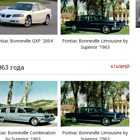
White 691S
tiac Bonneville GXP '2004
Pontiac Bonneville Limousine by
Superior '1963
963 года
6 ГАЛЕРЕЙ
iac Bonneville Combination
Pontiac Bonneville Limousine by
by Superior '1963
Superior '1963