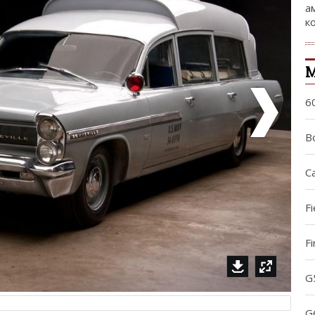
а
ко
М
6
Bo
Ca
Fi
Fi
G
G