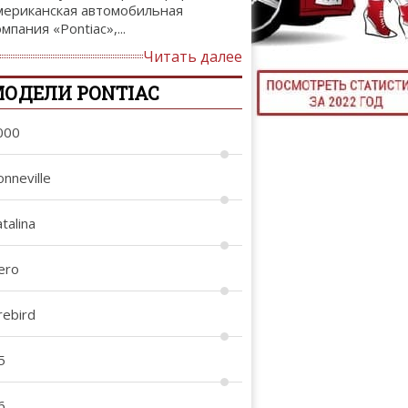
мериканская автомобильная
ТЮНИНГ М
мпания «Pontiac»,...
Читать далее
ОДЕЛИ PONTIAC
КАЛ
000
ДЕВУШКИ И А
nneville
talina
ero
rebird
5
6