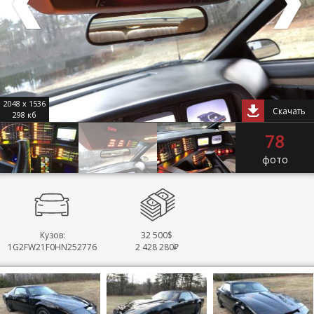
2048 x 1536
Скачать
298 кб
78
фото
Кузов:
32 500$
1G2FW21F0HN252776
2 428 280₽