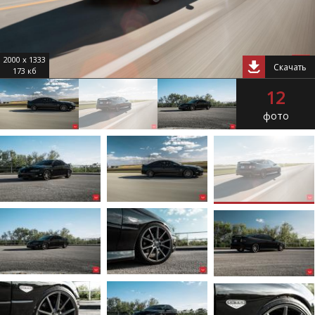
2000 x 1333
Скачать
173 кб
12
фото