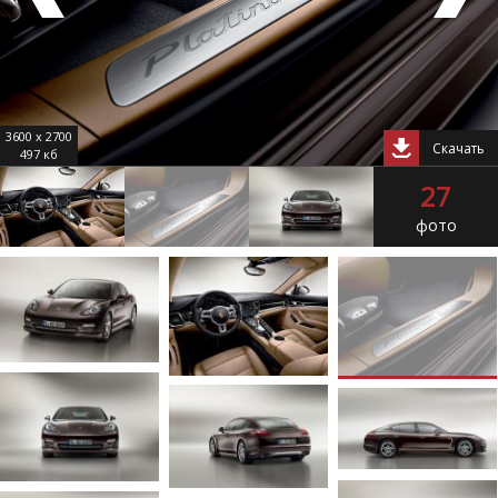
3600 x 2700
Скачать
497 кб
27
фото