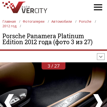
Главная
Фотогалереи
Автомобили
Porsche
2012 год
ФОТОГАЛЕРЕИ
АВТОМОБИЛИ
ДЕВУШКИ
Porsche Panamera Platinum
Edition 2012 года (фото 3 из 27)
АВТОСАЛОНЫ
ФОРМУЛА-1
АВТОМОБИЛИ
ПОСЛЕДНИЕ ДОБАВЛЕНИЯ
3 / 27