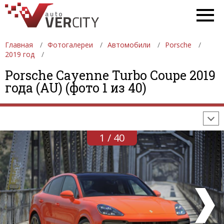
Главная
Фотогалереи
Автомобили
Porsche
2019 год
ФОТОГАЛЕРЕИ
АВТОМОБИЛИ
ДЕВУШКИ
Porsche Cayenne Turbo Coupe 2019
года (AU) (фото 1 из 40)
АВТОСАЛОНЫ
ФОРМУЛА-1
АВТОМОБИЛИ
ПОСЛЕДНИЕ ДОБАВЛЕНИЯ
1 / 40