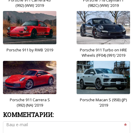
Porsche 911 Carrera 4S
Porsche 718 Cayman T
(992) (WW) '2019
(982C) (WW) '2019
Porsche 911 by RWB '2019
Porsche 911 Turbo on HRE
Wheels (FF04) (991) '2019
Porsche 911 Carrera S
Porsche Macan S (95B) (JP)
(992) (NA) '2019
'2019
КОММЕНТАРИИ:
Ваш e-mail