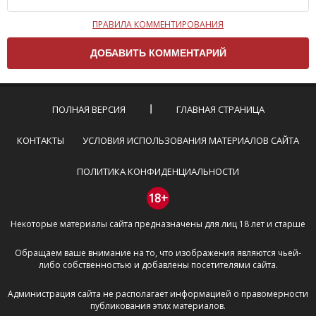
ПРАВИЛА КОММЕНТИРОВАНИЯ
Чтобы ваш комментарий был опубликован на сайте,
вам нужно придерживаться следующих правил:
Комментарий не может быть слишком
короткой — избегайте односложных и чисто
эмоциональных высказываний.
ПОЛНАЯ ВЕРСИЯ
ГЛАВНАЯ СТРАНИЦА
Не стоит отклоняться от предмета обсуждения.
Пожалуйста, не используйте в комментарие
КОНТАКТЫ
УСЛОВИЯ ИСПОЛЬЗОВАНИЯ МАТЕРИАЛОВ САЙТА
оскорбления и нецензурную лексику, а также
призывы к насилию и высказывания,
ПОЛИТИКА КОНФИДЕНЦИАЛЬНОСТИ
направленные на разжигание расовой,
межнациональной и религиозной розни —
18+
пожалейте наших модераторов, они кстати
Некоторые материалы сайта предназначены для лиц 18 лет и старше
очень славные ребята, поверьте.
Не пишите транслитом или только заглавными
Обращаем ваше внимание на то, что изображения являются чьей-
буквами.
либо собственностью и добавлены посетителями сайта.
Не копируйте рецензии с других сайтов, нам
важно именно ваше мнение.
Администрация сайта не располагает информацией о правомерности
Не размещайте рекламу!
публикования этих материалов.