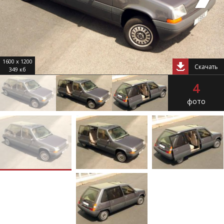
1600 x 1200
Скачать
349 кб
4
фото