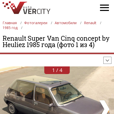
Главная
Фотогалереи
Автомобили
Renault
1985 год
ФОТОГАЛЕРЕИ
АВТОМОБИЛИ
ДЕВУШКИ
Renault Super Van Cinq concept by
Heuliez 1985 года (фото 1 из 4)
АВТОСАЛОНЫ
ФОРМУЛА-1
АВТОМОБИЛИ
ПОСЛЕДНИЕ ДОБАВЛЕНИЯ
1 / 4