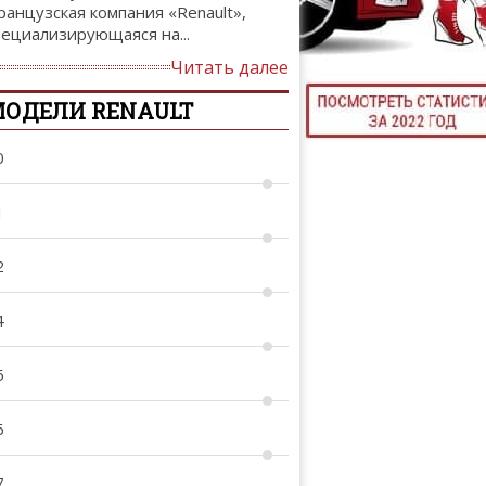
ранцузская компания «Renault»,
ТЮНИНГ М
пециализирующаяся на...
Читать далее
ОДЕЛИ RENAULT
КАЛ
0
ДЕВУШКИ И А
1
2
4
5
6
7