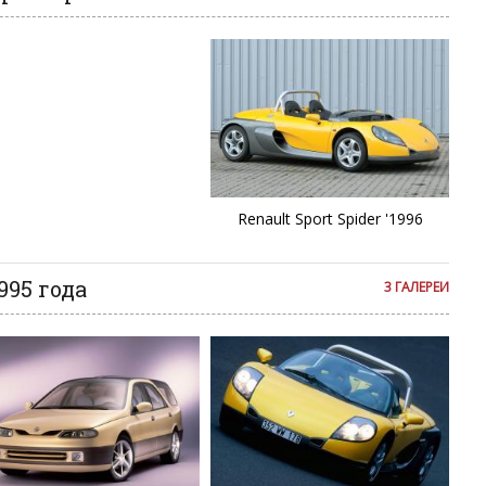
R
S
S
S
Renault Sport Spider '1996
Sc
S
995 года
3 ГАЛЕРЕИ
S
T
Tr