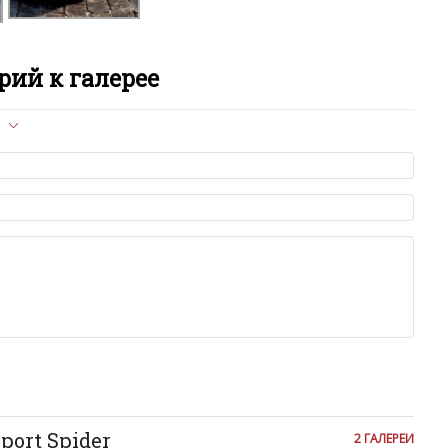
K
K
ий к галерее
L
л опубликован на сайте, вам нужно придерживаться
L
ет быть слишком короткой — избегайте односложных и чисто
азываний.
L
я от предмета обсуждения.
льзуйте в комментарие оскорбления и нецензурную лексику, а
M
илию и высказывания, направленные на разжигание расовой,
религиозной розни — пожалейте наших модераторов, они
е ребята, поверьте.
M
м или только заглавными буквами.
ии с других сайтов, нам важно именно ваше мнение.
аму!
M
се комментарии публикуются только после модерации, поэтому
я на сайте с некоторым опозданием.
M
port Spider
2 ГАЛЕРЕИ