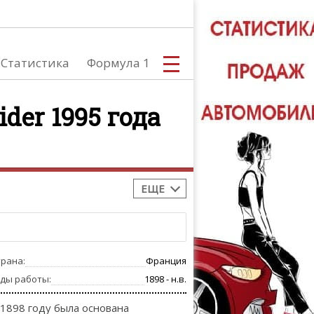
Статистика
Формула 1
der 1995 года
С
ЕЩЕ
А
трана:
Франция
оды работы:
1898 - н.в.
 1898 году была основана
ТЮНИНГ АВ