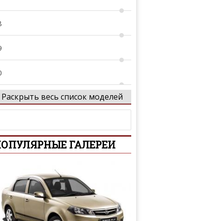
8
9
0
Раскрыть весь список моделей
1
5
ОПУЛЯРНЫЕ ГАЛЕРЕИ
0
CV