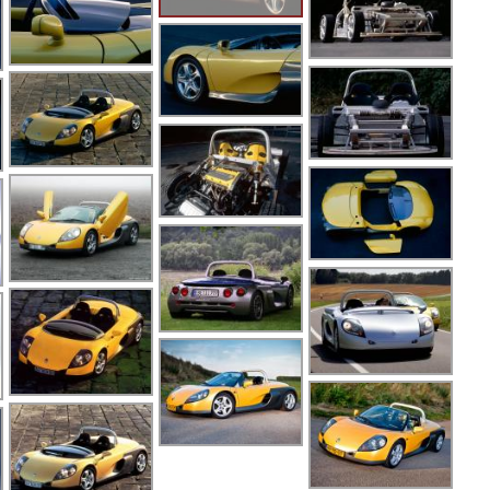
Fl
F
F
F
Ib
K
K
K
K