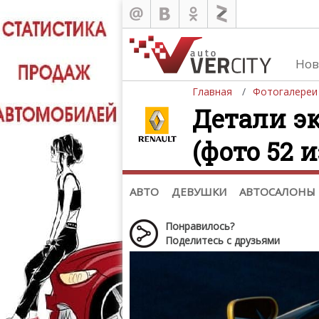
Нов
Главная
Фотогалереи
Детали эк
(фото 52 и
Автомобили
Д
Последние добавления
Де
(+1102)
Де
Список марок
АВТО
ДЕВУШКИ
АВТОСАЛОНЫ
Понравилось?
Поделитесь с друзьями