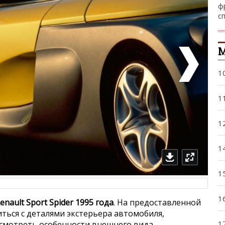
ф
с
М
1
1
1
1
1
1
enault Sport Spider 1995 года
. На предоставленной
ься с деталями экстерьера автомобиля,
1
ссмотреть особенности внешнего вида.