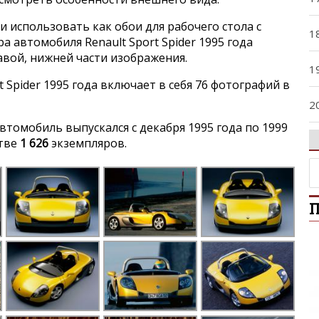
и использовать как обои для рабочего стола с
1
 автомобиля Renault Sport Spider 1995 года
авой, нижней части изображения.
1
 Spider 1995 года включает в себя 76 фотографий в
2
томобиль выпускался с декабря 1995 года по 1999
2
стве
1 626
экземпляров.
2
П
3
4
4
5