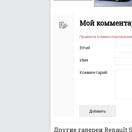
Мой комментар
Правила комментирования
Чтобы ваш комментарий бы
следующих правил:
Email
Комментарий не мож
эмоциональных выск
Имя
Не стоит отклонятьс
Пожалуйста, не испо
Комментарий
также призывы к нас
межнациональной и 
кстати очень славны
Не пишите транслито
Не копируйте реценз
Не размещайте рекл
И запаситесь терпением, в
ваш отзыв может появитьс
Другие галереи Renault S