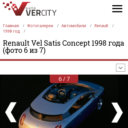
Главная
Фотогалереи
Автомобили
Renault
1998 год
ФОТОГАЛЕРЕИ
АВТОМОБИЛИ
ДЕВУШКИ
Renault Vel Satis Concept 1998 года
(фото 6 из 7)
АВТОСАЛОНЫ
ФОРМУЛА-1
АВТОМОБИЛИ
ПОСЛЕДНИЕ ДОБАВЛЕНИЯ
6 / 7