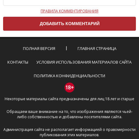
ПРАВИЛА КОММЕНТИРОВАНИЯ
Чтобы ваш комментарий был опубликован на сайте,
вам нужно придерживаться следующих правил:
Комментарий не может быть слишком
короткой — избегайте односложных и чисто
эмоциональных высказываний.
ПОЛНАЯ ВЕРСИЯ
ГЛАВНАЯ СТРАНИЦА
Не стоит отклоняться от предмета обсуждения.
Пожалуйста, не используйте в комментарие
КОНТАКТЫ
УСЛОВИЯ ИСПОЛЬЗОВАНИЯ МАТЕРИАЛОВ САЙТА
оскорбления и нецензурную лексику, а также
призывы к насилию и высказывания,
ПОЛИТИКА КОНФИДЕНЦИАЛЬНОСТИ
направленные на разжигание расовой,
межнациональной и религиозной розни —
18+
пожалейте наших модераторов, они кстати
Некоторые материалы сайта предназначены для лиц 18 лет и старше
очень славные ребята, поверьте.
Не пишите транслитом или только заглавными
Обращаем ваше внимание на то, что изображения являются чьей-
буквами.
либо собственностью и добавлены посетителями сайта.
Не копируйте рецензии с других сайтов, нам
важно именно ваше мнение.
Администрация сайта не располагает информацией о правомерности
Не размещайте рекламу!
публикования этих материалов.