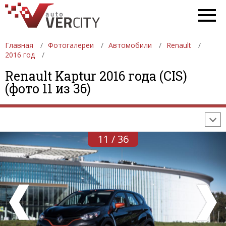
Главная
Фотогалереи
Автомобили
Renault
2016 год
ФОТОГАЛЕРЕИ
АВТОМОБИЛИ
ДЕВУШКИ
Renault Kaptur 2016 года (CIS)
(фото 11 из 36)
АВТОСАЛОНЫ
ФОРМУЛА-1
АВТОМОБИЛИ
ПОСЛЕДНИЕ ДОБАВЛЕНИЯ
11 / 36