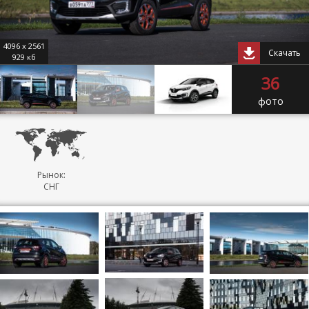
4096 x 2561
Скачать
929 кб
36
фото
Рынок:
СНГ