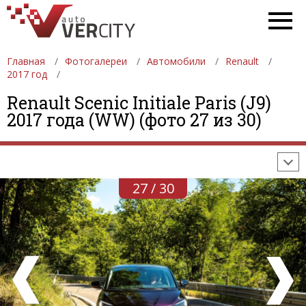
Главная
Фотогалереи
Автомобили
Renault
2017 год
ФОТОГАЛЕРЕИ
АВТОМОБИЛИ
ДЕВУШКИ
Renault Scenic Initiale Paris (J9)
2017 года (WW) (фото 27 из 30)
АВТОСАЛОНЫ
ФОРМУЛА-1
АВТОМОБИЛИ
ПОСЛЕДНИЕ ДОБАВЛЕНИЯ
27 / 30