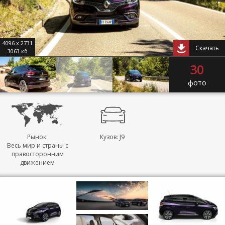
4096 x 2731
Скачать
3063 кб
30
фото
Рынок:
Кузов: J9
Весь мир и страны с
правосторонним
движением