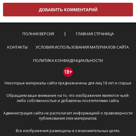
Чтобы ваш комментарий был опубликован на сайте,
вам нужно придерживаться следующих правил:
Комментарий не может быть слишком
короткой — избегайте односложных и чисто
эмоциональных высказываний.
ПОЛНАЯ ВЕРСИЯ
ГЛАВНАЯ СТРАНИЦА
Не стоит отклоняться от предмета обсуждения.
Пожалуйста, не используйте в комментарие
КОНТАКТЫ
УСЛОВИЯ ИСПОЛЬЗОВАНИЯ МАТЕРИАЛОВ САЙТА
оскорбления и нецензурную лексику, а также
призывы к насилию и высказывания,
ПОЛИТИКА КОНФИДЕНЦИАЛЬНОСТИ
направленные на разжигание расовой,
межнациональной и религиозной розни —
18+
пожалейте наших модераторов, они кстати
Некоторые материалы сайта предназначены для лиц 18 лет и старше
очень славные ребята, поверьте.
Не пишите транслитом или только заглавными
Обращаем ваше внимание на то, что изображения являются чьей-
буквами.
либо собственностью и добавлены посетителями сайта.
Не копируйте рецензии с других сайтов, нам
важно именно ваше мнение.
Администрация сайта не располагает информацией о правомерности
Не размещайте рекламу!
публикования этих материалов.
И запаситесь терпением, все комментарии
Все изображения размещены в ознакомительных целях.