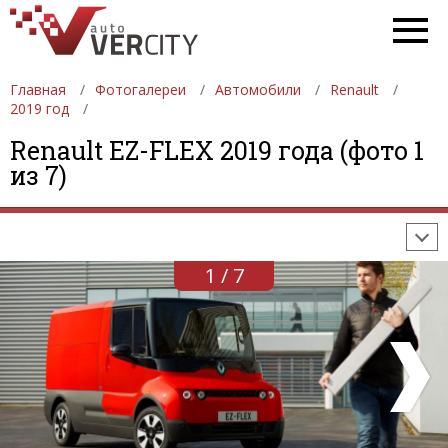
Главная
Фотогалереи
Автомобили
Renault
2019 год
ФОТОГАЛЕРЕИ
АВТОМОБИЛИ
ДЕВУШКИ
Renault EZ-FLEX 2019 года (фото 1
из 7)
АВТОСАЛОНЫ
ФОРМУЛА-1
АВТОМОБИЛИ
ПОСЛЕДНИЕ ДОБАВЛЕНИЯ
1 / 7