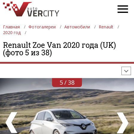
Главная
Фотогалереи
Автомобили
Renault
2020 год
ФОТОГАЛЕРЕИ
АВТОМОБИЛИ
ДЕВУШКИ
Renault Zoe Van 2020 года (UK)
(фото 5 из 38)
АВТОСАЛОНЫ
ФОРМУЛА-1
АВТОМОБИЛИ
ПОСЛЕДНИЕ ДОБАВЛЕНИЯ
5 / 38