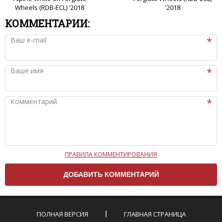
Wheels (RDB-ECL) '2018
'2018
КОММЕНТАРИИ:
Ваш e-mail
Ваше имя
Комментарий
ПРАВИЛА КОММЕНТИРОВАНИЯ
Чтобы ваш комментарий был опубликован на сайте,
вам нужно придерживаться следующих правил:
Комментарий не может быть слишком
короткой — избегайте односложных и чисто
эмоциональных высказываний.
ПОЛНАЯ ВЕРСИЯ
ГЛАВНАЯ СТРАНИЦА
Не стоит отклоняться от предмета обсуждения.