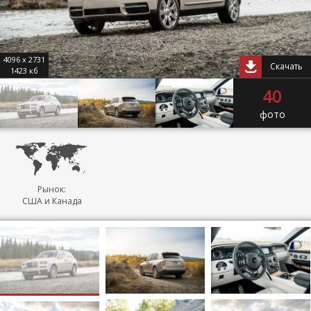
4096 x 2731
Скачать
1423 кб
40
фото
Рынок:
США и Канада