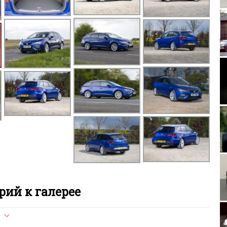
T
Rolls-Royce Phant
T
AEC 
Aston Martin Rapide S
McLar
ий к галерее
Jeep Wrangler Rubicon
л опубликован на сайте, вам нужно придерживаться