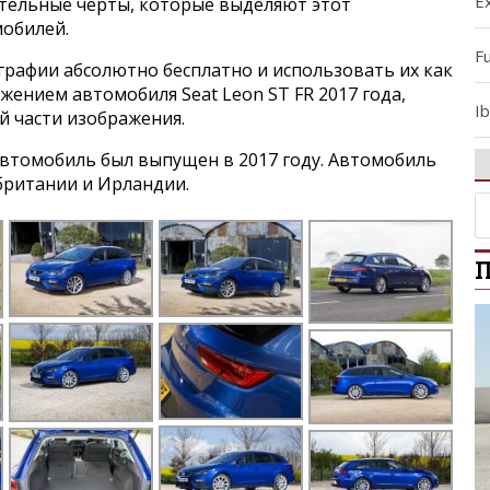
E
ительные черты, которые выделяют этот
мобилей.
F
графии абсолютно бесплатно и использовать их как
ажением автомобиля Seat Leon ST FR 2017 года,
Ib
й части изображения.
втомобиль был выпущен в 2017 году. Автомобиль
Ib
британии и Ирландии.
L
П
L
M
Mi
R