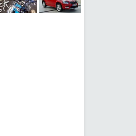
Citation X-11 2-Door Hatchback Coupe 1981 года