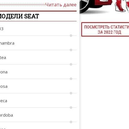
Читать далее
ТЮНИНГ М
ОДЕЛИ SEAT
33
КАЛ
lhambra
ДЕВУШКИ И А
tea
rona
rosa
teca
ordoba