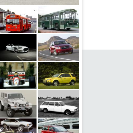
arraco
om II Continental Drophead Coupe by Carlton 1932 года
oledo
Swift 4MP2R Park Royal 1967 года
Fiat 409 Citta Portesi 1970 года
 by Ares Performance 2015 года
en Honda MP4-7 1992 года
Saturn Vue Active Expression 2002 года
 Unlimited Concept 2006 года
Triumph 2000 Estate 1969 года