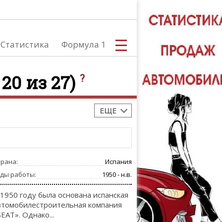
Статистика
Формула 1
 20 из 27)
?
ЕЩЕ
С
трана:
Испания
А
оды работы:
1950 - н.в.
 1950 году была основана испанская
втомобилестроительная компания
SEAT». Однако...
ТЮНИНГ АВ