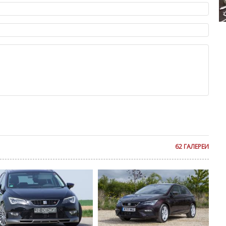
ет быть слишком короткой — избегайте односложных и чисто
азываний.
Chevrolet 
я от предмета обсуждения.
льзуйте в комментарие оскорбления и нецензурную лексику, а
илию и высказывания, направленные на разжигание расовой,
религиозной розни — пожалейте наших модераторов, они
е ребята, поверьте.
м или только заглавными буквами.
ии с других сайтов, нам важно именно ваше мнение.
аму!
се комментарии публикуются только после модерации, поэтому
я на сайте с некоторым опозданием.
n
62 ГАЛЕРЕИ