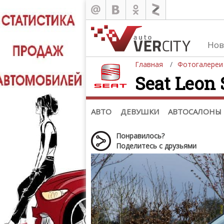
Нов
Главная
Фотогалереи
Seat Leon 
Автомобили
Д
Последние добавления
Де
(+1102)
Де
Список марок
АВТО
ДЕВУШКИ
АВТОСАЛОНЫ
Понравилось?
Поделитесь с друзьями