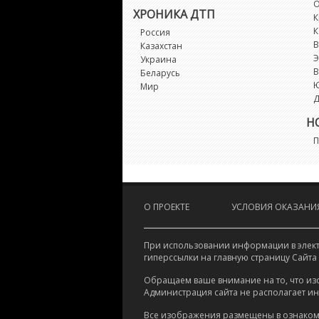
О
ХРОНИКА ДТП
К
К
Россия
В
Казахстан
Э
Украина
В
Беларусь
Мир
Д
Н
П
О ПРОЕКТЕ
УСЛОВИЯ ОКАЗАНИЯ
При использовании информации в электр
гиперссылки на главную страницу Сайта
Обращаем ваше внимание на то, что из
Администрация сайта не располагает и
Все изображения размещены в ознаком