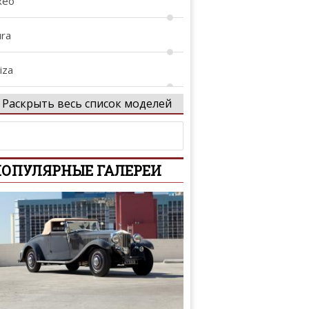
xeo
ura
iza
Раскрыть весь список моделей
iza Cupra
eon
ОПУЛЯРНЫЕ ГАЛЕРЕИ
eon Cupra
alaga
i
onda