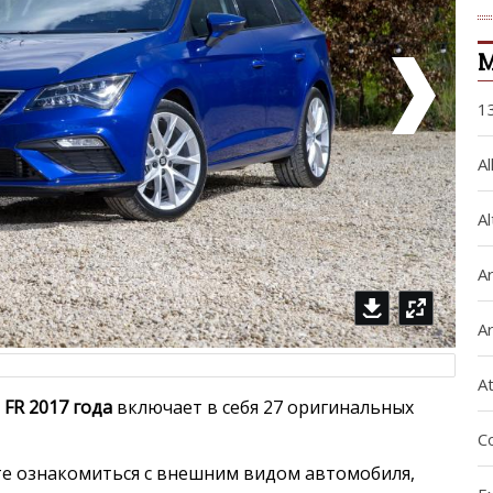
М
1
A
Al
A
A
A
 FR 2017 года
включает в себя 27 оригинальных
C
е ознакомиться с внешним видом автомобиля,