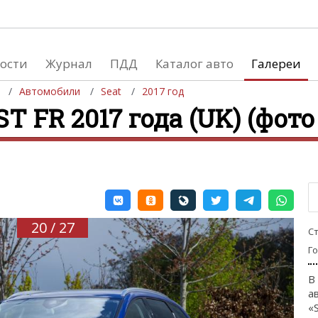
ости
Журнал
ПДД
Каталог авто
Галереи
Автомобили
Seat
2017 год
ST FR 2017 года (UK) (фото
евушки
Автосалоны
вушки и автомобили
Список мировых автосалонов
вушки и мото
20 / 27
С
Г
В
а
«