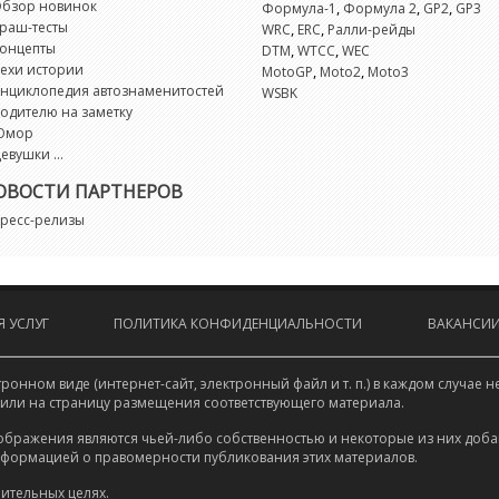
бзор новинок
,
,
,
Формула-1
Формула 2
GP2
GP3
раш-тесты
,
,
WRC
ERC
Ралли-рейды
онцепты
,
,
DTM
WTCC
WEC
ехи истории
,
,
MotoGP
Moto2
Moto3
нциклопедия автознаменитостей
WSBK
одителю на заметку
Юмор
евушки ...
ОВОСТИ ПАРТНЕРОВ
ресс-релизы
 УСЛУГ
ПОЛИТИКА КОНФИДЕНЦИАЛЬНОСТИ
ВАКАНСИ
онном виде (интернет-сайт, электронный файл и т. п.) в каждом случа
 или на страницу размещения соответствующего материала.
ображения являются чьей-либо собственностью и некоторые из них доба
нформацией о правомерности публикования этих материалов.
ительных целях.