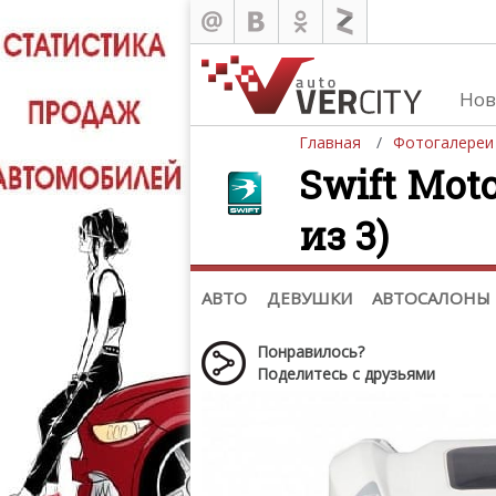
Нов
Главная
Фотогалереи
Swift Moto
из 3)
Автомобили
Д
Последние добавления
Де
(+1102)
Де
Список марок
АВТО
ДЕВУШКИ
АВТОСАЛОНЫ
Понравилось?
Поделитесь с друзьями