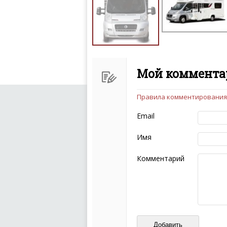
Мой комментар
Правила комментирования
Чтобы ваш комментарий бы
следующих правил:
Email
Комментарий не мож
эмоциональных выск
Имя
Не стоит отклонятьс
Пожалуйста, не испо
Комментарий
также призывы к нас
межнациональной и 
кстати очень славны
Не пишите транслито
Не копируйте реценз
Не размещайте рекл
И запаситесь терпением, в