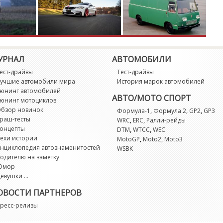
УРНАЛ
АВТОМОБИЛИ
ест-драйвы
Тест-драйвы
учшие автомобили мира
История марок автомобилей
юнинг автомобилей
АВТО/МОТО СПОРТ
юнинг мотоциклов
бзор новинок
,
,
,
Формула-1
Формула 2
GP2
GP3
раш-тесты
,
,
WRC
ERC
Ралли-рейды
онцепты
,
,
DTM
WTCC
WEC
ехи истории
,
,
MotoGP
Moto2
Moto3
нциклопедия автознаменитостей
WSBK
одителю на заметку
Юмор
евушки ...
ОВОСТИ ПАРТНЕРОВ
ресс-релизы