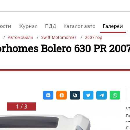
ости
Журнал
ПДД
Каталог авто
Галереи
Автомобили
Swift Motorhomes
2007 год
rhomes Bolero 630 PR 2007
евушки
Автосалоны
вушки и автомобили
Список мировых автосалонов
вушки и мото
1 / 3
С
Г
С