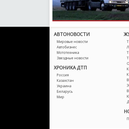
АВТОНОВОСТИ
Ж
Мировые новости
Т
Автобизнес
Л
Мототехника
Т
Звездные новости
Т
О
ХРОНИКА ДТП
К
К
Россия
В
Казахстан
Э
Украина
В
Беларусь
Мир
Д
Н
П