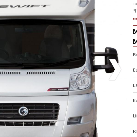
г
п
М
B
E
Es
Ko
Li
R