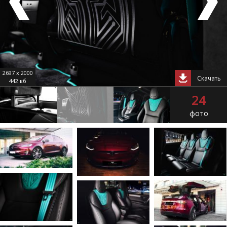
2697 x 2000
Скачать
442 кб
24
фото