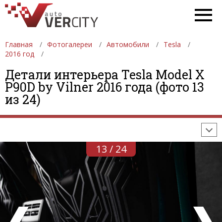
Главная
Фотогалереи
Автомобили
Tesla
2016 год
Детали интерьера Tesla Model X
ФОТОГАЛЕРЕИ
АВТОМОБИЛИ
ДЕВУШКИ
P90D by Vilner 2016 года (фото 13
из 24)
АВТОСАЛОНЫ
ФОРМУЛА-1
АВТОМОБИЛИ
ПОСЛЕДНИЕ ДОБАВЛЕНИЯ
13 / 24