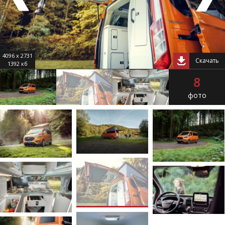
4096 x 2731
Скачать
1392 кб
8
фото