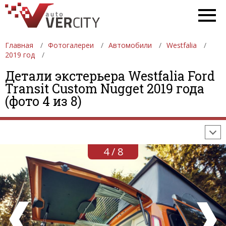
Главная
Фотогалереи
Автомобили
Westfalia
2019 год
Детали экстерьера Westfalia Ford
ФОТОГАЛЕРЕИ
АВТОМОБИЛИ
ДЕВУШКИ
Transit Custom Nugget 2019 года
(фото 4 из 8)
АВТОСАЛОНЫ
ФОРМУЛА-1
АВТОМОБИЛИ
ПОСЛЕДНИЕ ДОБАВЛЕНИЯ
4 / 8