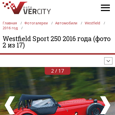
Главная
Фотогалереи
Автомобили
Westfield
2016 год
ФОТОГАЛЕРЕИ
АВТОМОБИЛИ
ДЕВУШКИ
Westfield Sport 250 2016 года (фото
2 из 17)
АВТОСАЛОНЫ
ФОРМУЛА-1
АВТОМОБИЛИ
ПОСЛЕДНИЕ ДОБАВЛЕНИЯ
2 / 17