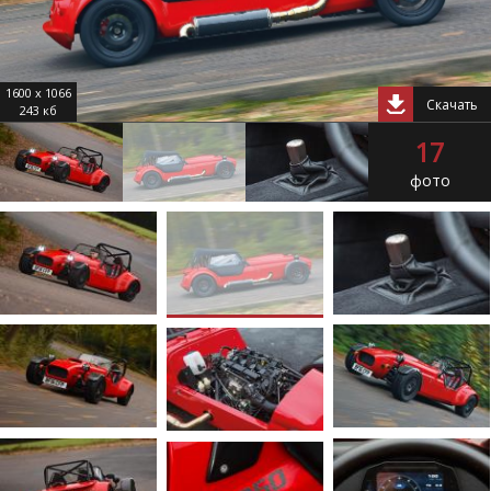
1600 x 1066
Скачать
243 кб
17
фото