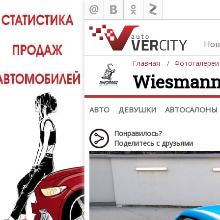
Нов
Главная
Фотогалереи
Wiesmann 
Автомобили
Д
Последние добавления
Де
(+1102)
Де
Список марок
АВТО
ДЕВУШКИ
АВТОСАЛОНЫ
Понравилось?
Поделитесь с друзьями