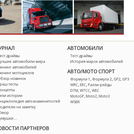
УРНАЛ
АВТОМОБИЛИ
ест-драйвы
Тест-драйвы
учшие автомобили мира
История марок автомобилей
юнинг автомобилей
АВТО/МОТО СПОРТ
юнинг мотоциклов
бзор новинок
,
,
,
Формула-1
Формула 2
GP2
GP3
раш-тесты
,
,
WRC
ERC
Ралли-рейды
онцепты
,
,
DTM
WTCC
WEC
ехи истории
,
,
MotoGP
Moto2
Moto3
нциклопедия автознаменитостей
WSBK
одителю на заметку
Юмор
евушки ...
ОВОСТИ ПАРТНЕРОВ