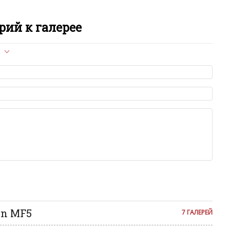
ий к галерее
л опубликован на сайте, вам нужно придерживаться
ет быть слишком короткой — избегайте односложных и чисто
азываний.
я от предмета обсуждения.
льзуйте в комментарие оскорбления и нецензурную лексику, а
илию и высказывания, направленные на разжигание расовой,
религиозной розни — пожалейте наших модераторов, они
е ребята, поверьте.
м или только заглавными буквами.
ии с других сайтов, нам важно именно ваше мнение.
аму!
се комментарии публикуются только после модерации, поэтому
я на сайте с некоторым опозданием.
nn MF5
7 ГАЛЕРЕЙ