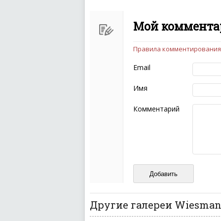
Мой комментар
Правила комментирования
Чтобы ваш комментарий бы
следующих правил:
Email
Комментарий не мож
эмоциональных выск
Имя
Не стоит отклонятьс
Пожалуйста, не испо
Комментарий
также призывы к нас
межнациональной и 
кстати очень славны
Не пишите транслито
Не копируйте реценз
Не размещайте рекл
И запаситесь терпением, в
ваш отзыв может появитьс
Другие галереи Wiesma