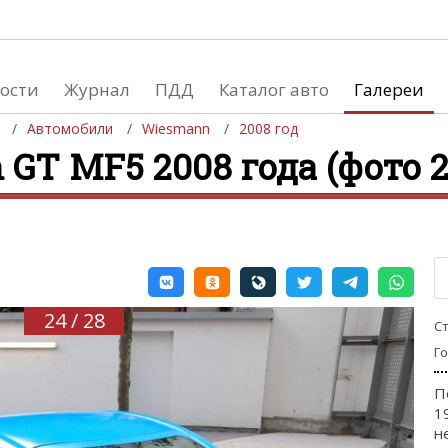
ости
Журнал
ПДД
Каталог авто
Галереи
Автомобили
Wiesmann
2008 год
GT MF5 2008 года (фото 2
евушки
Автосалоны
вушки и автомобили
Список мировых автосалонов
вушки и мото
24 / 28
С
Г
П
1
н