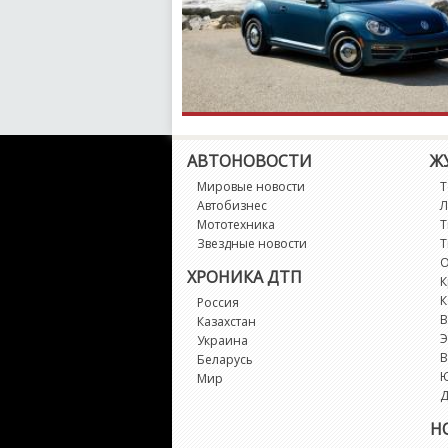
АВТОНОВОСТИ
Ж
Мировые новости
Т
Автобизнес
Л
Мототехника
Т
Звездные новости
Т
О
ХРОНИКА ДТП
К
К
Россия
В
Казахстан
Э
Украина
В
Беларусь
Мир
Д
Н