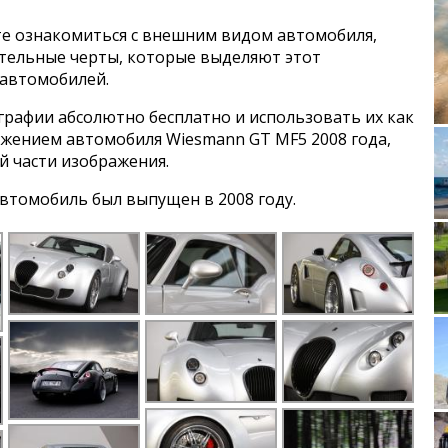
е ознакомиться с внешним видом автомобиля,
ительные черты, которые выделяют этот
 автомобилей.
графии абсолютно бесплатно и использовать их как
ражением автомобиля Wiesmann GT MF5 2008 года,
й части изображения.
втомобиль был выпущен в 2008 году.
Vol
DiMora JX 
Jeep CJ-3B b