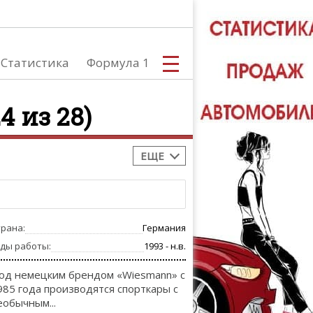
Статистика
Формула 1
4 из 28)
ЕЩЕ
С
трана:
Германия
А
оды работы:
1993 - н.в.
од немецким брендом «Wiesmann» с
985 года производятся спорткары с
еобычным...
ТЮНИНГ АВ