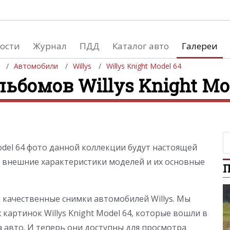
ости
Журнал
ПДД
Каталог авто
Галереи
Автомобили
Willys
Willys Knight Model 64
льбомов Willys Knight Mo
евушки
Автосалоны
вушки и автомобили
Список мировых автосалонов
вушки и мото
odel 64 фото данной коллекции будут настоящей
 внешние характеристики моделей и их основные
П
ы качественные снимки автомобилей Willys. Мы
 картинок Willys Knight Model 64, которые вошли в
авто. И теперь они доступны для просмотра