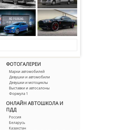
 Brougham Sedan 1978 года
Laika Kreos 5009 2015 года
Dodge Charger Hemi on Forgiato Wheels (Veraso) 2016 года
ФОТОГАЛЕРЕИ
Марки автомобилей
Девушки и автомобили
Девушки и мотоциклы
Выставки и автосалоны
Формула 1
ОНЛАЙН АВТОШКОЛА И
ПДД
Россия
Беларусь
Казахстан