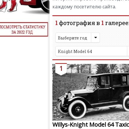
каждому посетителю сайта.
1
фотография в
1
галерее
Выберите год
Knight Model 64
1
Willys-Knight Model 64 Taxi