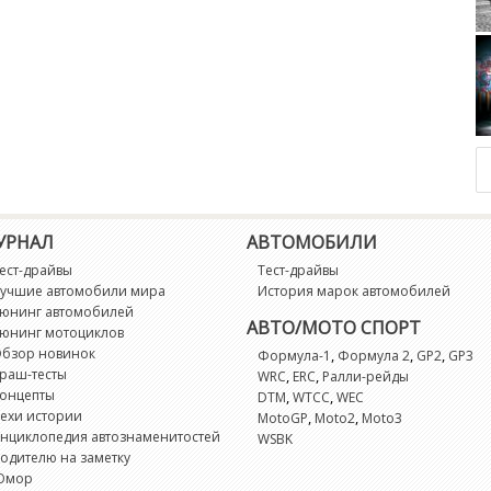
Pontiac Bonneville
УРНАЛ
АВТОМОБИЛИ
ест-драйвы
Тест-драйвы
учшие автомобили мира
История марок автомобилей
юнинг автомобилей
АВТО/МОТО СПОРТ
юнинг мотоциклов
бзор новинок
,
,
,
Формула-1
Формула 2
GP2
GP3
раш-тесты
,
,
WRC
ERC
Ралли-рейды
онцепты
,
,
DTM
WTCC
WEC
ехи истории
,
,
MotoGP
Moto2
Moto3
нциклопедия автознаменитостей
WSBK
одителю на заметку
Юмор