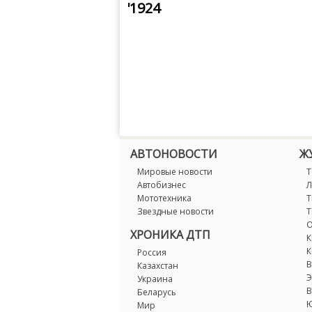
'1924
АВТОНОВОСТИ
Ж
Мировые новости
Т
Автобизнес
Л
Мототехника
Т
Звездные новости
Т
О
ХРОНИКА ДТП
К
К
Россия
В
Казахстан
Э
Украина
В
Беларусь
Мир